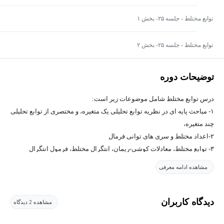
توابع مختلط - جلسه ۲۵- بخش ۱
توابع مختلط - جلسه ۲۵- بخش ۲
توضیحات دوره
درس توابع مختلط شامل موضوعات زیر است:
۱- مباحث پایه ای در نظریه توابع تحلیلی یک متغیره، و مختصری از توابع تحلیلی
چند متغیره،
۲-اعداد مختلط و سری های توانی فرمال
۳- توابع مختلط، معادلات کوشی-ریمان، انتگرال مختلط، فرمول انتگرال
کوشی، باقیمانده ها
مشاهده ادامه معرفی
۴- توابع هارمونیک و نگاشت کانفورمال و قضیه ی نگاشت ریمان
پیش نیاز های این درس شامل ریاضی عمومی ۲، آنالیز ریاضی ۱ و توپولوژی
است.
دیدگاه کاربران
مشاهده 2 دیدگاه
منبع درس کتاب :