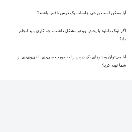
آیا ممکن است برخی جلسات یک درس ناقص باشند؟
معمولا تمامی جلسات هر درس به‌طور کامل ضبط می‌شوند؛ اما گاهی
اگر لینک دانلود یا پخش ویدئو مشکل داشت، چه کاری باید انجام
به دلیل برخی ناهماهنگی‌ها ممکن است یک یا چند جلسه ضبط نشده
داد؟
باشد. جزئیات این موارد در توضیحات هر درس درج شده است.
در صورت مواجهه با هرگونه مشکل در دانلود یا پخش ویدئو، می‌توانید
آیا می‌توان ویدئوهای یک درس را به‌صورت سی‌دی یا دی‌وی‌دی از
از طریق صفحه ارتباط با ما اطلاع دهید تا تیم پشتیبانی به‌سرعت مشکل
شما تهیه کرد؟
را بررسی و رفع کند.
در حال حاضر امکان ارسال دروس به‌صورت سی‌دی یا دی‌وی‌دی وجود
ندارد و همه محتواها به شکل آنلاین ارائه می‌شوند.