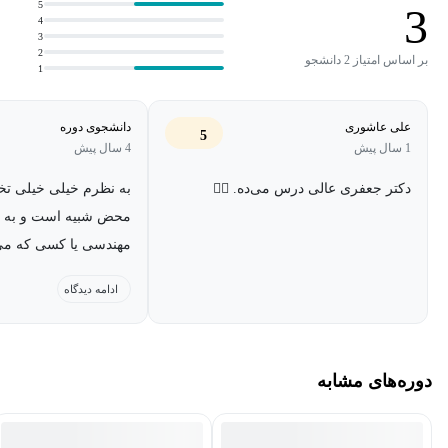
Elementary theory of analytic functions with one and several variables از
5
3
4
Henri Cartan
3
2
بر اساس امتیاز 2 دانشجو
1
علی عاشوری
دانشجوی دوره
5
1 سال پیش
4 سال پیش
دکتر جعفری عالی درس می‌ده. 👌🏼
به نظرم خیلی خیلی ت
محض شبیه است و به د
مهندسی یا کسی که می
ملموس تر یا هندسی تر
ادامه دیدگاه
بفهمد اصلا مفید نیست و
کننده هم باشد
دوره‌های مشابه