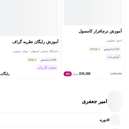
آموزش نرم‌افزار کامسول
احمد عظیمی
آموزش رایگان نظریه گراف
3,562
دانشجو
4.3
(191)
دانشگاه صنعتی اصفهان • بهناز عمومی
گواهی‌نامه
5,046
دانشجو
4.9
(39)
محبوب کاربران
839,300
رایگان
1,199,000
تومان
30٪
امیر جعفری
0
دوره