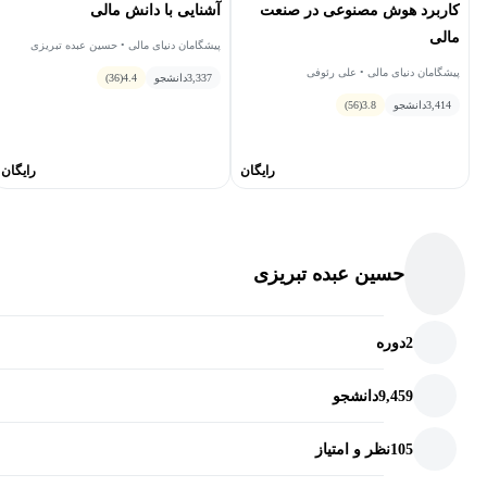
کاربرد هوش‌ مصنوعی در صنعت
آشنایی با دانش مالی
مالی
پیشگامان دنیای مالی • حسین عبده تبریزی
پیشگامان دنیای مالی • علی رئوفی
3,337
دانشجو
4.4
(36)
3,414
دانشجو
3.8
(56)
رایگان
رایگان
حسین عبده تبریزی
2
دوره
9,459
دانشجو
105
نظر و امتیاز