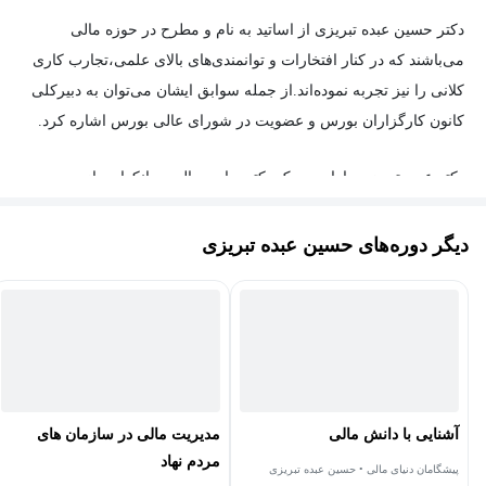
‌دکتر حسین عبده تبریزی از اساتید به نام و مطرح در حوزه مالی
می‌باشند که در کنار افتخارات و توانمندی‌های بالای علمی،تجارب کاری
کلانی را نیز تجربه نموده‌اند.از جمله سوابق ایشان می‌توان به دبیرکلی
کانون کارگزاران بورس و عضویت در شورای عالی بورس اشاره کرد.
دکتر عبده تبریزی دارای مدرک دکتری امورمالی و بانکداری از مدرسه
عالی بازرگانی منچستر میباشند .دانشگاه صنعتی شریف، دانشگاه
تهران، دانشگاه شهید بهشتی، دانشگاه علامه‌ی طباطبایی، مؤسسه‌ی
دیگر دوره‌های حسین عبده تبریزی
عالی پژوهش در برنامه‌ریزی و توسعه و دانشگاه امام صادق (ع)برخی
از مؤسساتی هستند که دکتر عبده در آن‌ها به تدریس دانش مالی
پرداخته است.
دکتر عبده تبریزی مترجم کتاب‌های فیزیک مالی، خطر و بازده،
ارزشیابی، مدیریت مالی (دو جلد)، مبانی بازارها و نهادهای مالی (دو
آشنایی با دانش مالی
مدیریت مالی در سازمان های
جلد) و چندین کتاب دیگر است. وی هم‌چنین مؤلف کتاب‌های بازار آتی،
مردم نهاد
پیشگامان دنیای مالی • حسین عبده تبریزی
مالی املاک و مستغلات، مالی شرکت‌ها (دو جلد)، یافته‌هایی در مدیریت