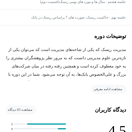
جلسه هشتم - مثال ها و مورد های بومی ریسک(قسمت دوم)
جلسه نهم - حاکمیت ریسک، صورت های ؟ براساس ریسک در بانک
توضیحات دوره
مدیریت ریسک که یکی از شاخه‌های مدیریت است که می‌توان یکی از
تازه‌ترین علوم مدیریتی دانست که به مرور نظر پژوهشگران بیشتری را
به خود معطوف کرده است و همچنین رفته رفته در میان شرکت‌های
بزرگ و علی‌الخصوص بانک‌ها، به آن توجه می‌شود. شما در این دوره با
مدیریت ریسک و به طور خاص با مدیریت ریسک سازمان آشنا خواهید
مشاهده ادامه معرفی
شد و همچنین با مثال‌های عملی، خواهید دید که سازمان‌ها چگونه باید
مدیریت ریسک را پیاده‌سازی کنند و همچنین از چه راه‌هایی می‌توانند از
مزایای آن بهره‌مند شوند.
دیدگاه کاربران
مشاهده 63 دیدگاه
شاید جالب باشد که بدانید، شما هر کاری که انجام می‌دهید دارای
5
4.5
4
مقداری ریسک و است و در واقع شما بدان آن‌که بدانید به طور مستمر