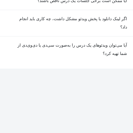
آیا ممکن است برخی جلسات یک درس ناقص باشند؟
دهند.
معمولا تمامی جلسات هر درس به‌طور کامل ضبط می‌شوند؛ اما گاهی
اگر لینک دانلود یا پخش ویدئو مشکل داشت، چه کاری باید انجام
به دلیل برخی ناهماهنگی‌ها ممکن است یک یا چند جلسه ضبط نشده
داد؟
باشد. جزئیات این موارد در توضیحات هر درس درج شده است.
در صورت مواجهه با هرگونه مشکل در دانلود یا پخش ویدئو، می‌توانید
آیا می‌توان ویدئوهای یک درس را به‌صورت سی‌دی یا دی‌وی‌دی از
از طریق صفحه ارتباط با ما اطلاع دهید تا تیم پشتیبانی به‌سرعت مشکل
شما تهیه کرد؟
را بررسی و رفع کند.
در حال حاضر امکان ارسال دروس به‌صورت سی‌دی یا دی‌وی‌دی وجود
ندارد و همه محتواها به شکل آنلاین ارائه می‌شوند.