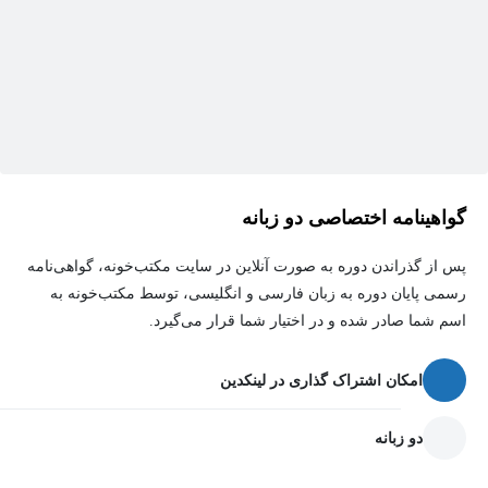
محتوای تخصص‌محور: شما مستقیماً از یک «مهندس ارشد امنیت» با
نزدیک به ۲۰ سال تجربه در خط مقدم پروژه‌های جهانی می‌آموزید.
این‌ها تجربیات واقعی در محیط عملیاتی هستند، نه صرفاً مطالب کتابی.
​در پایان این دوره:
گواهینامه اختصاصی دو زبانه
شما قادر خواهید بود:​ مسیر DevSecOps خود را آغاز کنید: درک عمیق
مفهوم DevSecOps، اهمیت آن و نحوه شروع کار از همان روز اول.
پس از گذراندن دوره به صورت آنلاین در سایت مکتب‌خونه، گواهی‌نامه
رسمی پایان دوره به زبان فارسی و انگلیسی، توسط مکتب‌خونه به
شما یاد می‌گیرید که چگونه هر نوع خط لوله DevOps را به یک جریان
اسم شما صادر شده و در اختیار شما قرار می‌گیرد.
کاری امن و خودکار تبدیل کنید (همراه با نمونه‌های کامل فایل‌های
YAML).
امکان اشتراک گذاری در لینکدین
​بر اصول بنیادی امنیت مسلط شوید: پیاده‌سازی مثلث CIA، دفاع در
دو زبانه
عمق و اصل حداقل دسترسی در محیط‌های لینوکس، داکر و کوبرنتیز؛