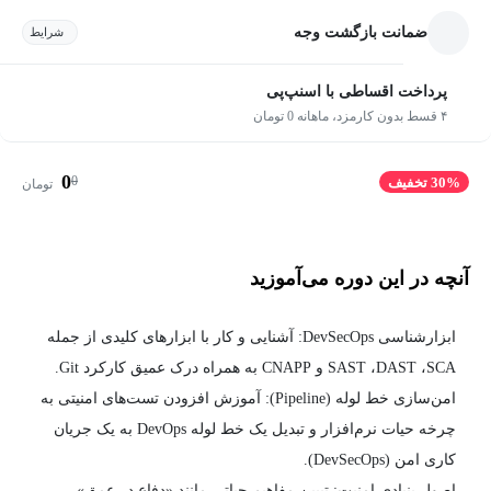
ضمانت بازگشت وجه
شرایط
پرداخت اقساطی با اسنپ‌پی
۴ قسط بدون کارمزد، ماهانه 0 تومان
0
0
30% تخفیف
تومان
آنچه در این دوره می‌آموزید
ابزارشناسی DevSecOps: آشنایی و کار با ابزارهای کلیدی از جمله
SAST ،DAST ،SCA و CNAPP به همراه درک عمیق کارکرد Git.
امن‌سازی خط لوله (Pipeline): آموزش افزودن تست‌های امنیتی به
چرخه حیات نرم‌افزار و تبدیل یک خط لوله DevOps به یک جریان
کاری امن (DevSecOps).
اصول بنیادی امنیت: تبیین مفاهیم حیاتی مانند «دفاع در عمق»