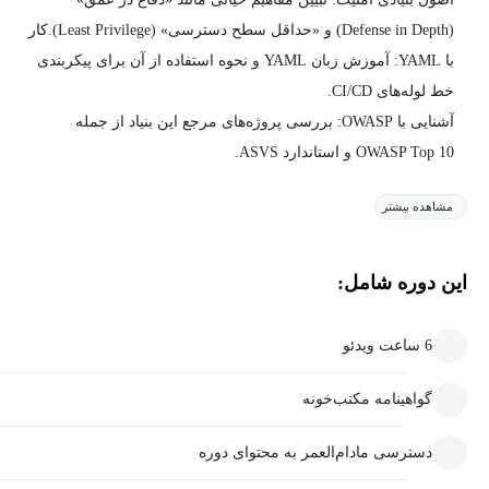
(Defense in Depth) و «حداقل سطح دسترسی» (Least Privilege).​کار
با YAML: آموزش زبان YAML و نحوه استفاده از آن برای پیکربندی
خط لوله‌های CI/CD.
آشنایی با OWASP: بررسی پروژه‌های مرجع این بنیاد از جمله
OWASP Top 10 و استاندارد ASVS.
مشاهده بیشتر
این دوره شامل:
6 ساعت ویدئو
گواهینامه مکتب‌خونه
دسترسی مادام‌العمر به محتوای دوره