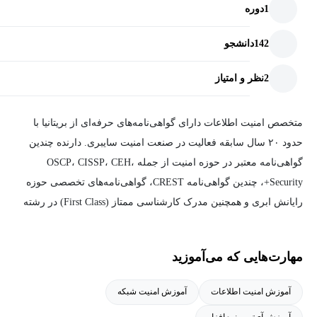
1
دوره
142
دانشجو
2
نظر و امتیاز
متخصص امنیت اطلاعات دارای گواهی‌نامه‌های حرفه‌ای از بریتانیا با
حدود ۲۰ سال سابقه فعالیت در صنعت امنیت سایبری. دارنده چندین
گواهی‌نامه معتبر در حوزه امنیت از جمله OSCP، CISSP، CEH،
Security+، چندین گواهی‌نامه CREST، گواهی‌نامه‌های تخصصی حوزه
رایانش ابری و همچنین مدرک کارشناسی ممتاز (First Class) در رشته
امنیت اطلاعات.
مهارت‌هایی که می‌آموزید
وی در حال حاضر به عنوان مهندس ارشد امنیت (Principal Security
Engineer) در یکی از شرکت‌های بزرگ نرم‌افزاری ایالات متحده فعالیت
آموزش امنیت اطلاعات
آموزش امنیت شبکه
می‌کند.
آموزش آی‌تی و نرم‌افزار