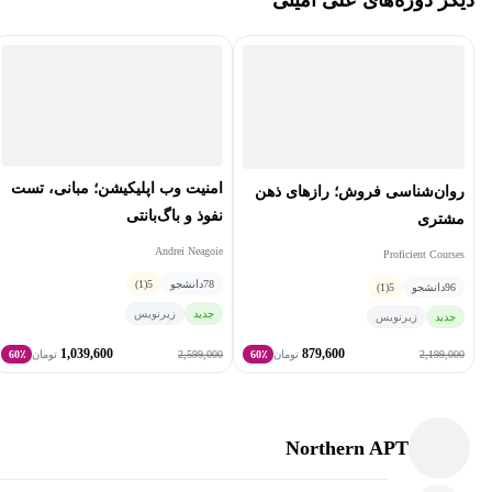
بنچ‌مارک‌های CIS و توصیه‌های CISA؛ شناسایی و رفع باگ‌های رایج
امنیتی در اپلیکیشن‌های وب هم‌زمان با فرآیند توسعه است.
این دوره برای چه افرادی مناسب است:
افرادی که قصد دارند مسیر حرفه‌ای خود را در حوزه DevSecOps و
امنیت وب اپلیکیشن؛ مبانی، تست
روان‌شناسی فروش؛ رازهای ذهن
امنیت سایبری آغاز کنند.
نفوذ و باگ‌بانتی
مشتری
توسعه‌دهندگانی که می‌خواهند امنیت را در چرخه توسعه نرم‌افزار
Andrei Neagoie
Proficient Courses
(SDLC) پیاده‌سازی کنند یا دانش خود را در زمینه امنیت و
78
دانشجو
5
(1)
96
دانشجو
5
(1)
DevSecOps گسترش دهند.
جدید
زیرنویس
جدید
زیرنویس
متخصصان حوزه فناوری اطلاعات (IT) که به دنبال یادگیری بیشتر
1,039,600
879,600
2,599,000
2,199,000
تومان
60٪
تومان
60٪
درباره امنیت و مفاهیم DevSecOps هستند.
Northern APT