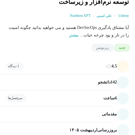
توسعه نرم‌افزار و زیرساخت
Udemy
علی امینی
Northern APT
​آیا مشتاق یادگیری DevSecOps هستید و می خواهید بدانید چگونه امنیت
را در تار و پود چرخه حیات...
بیشتر
جدید
زیرنویس
(2)
4.5
1 دیدگاه
142
دانشجو
6
ساعت
سرفصل‌ها
مقدماتی
بروزرسانی
اردیبهشت ۱۴۰۵