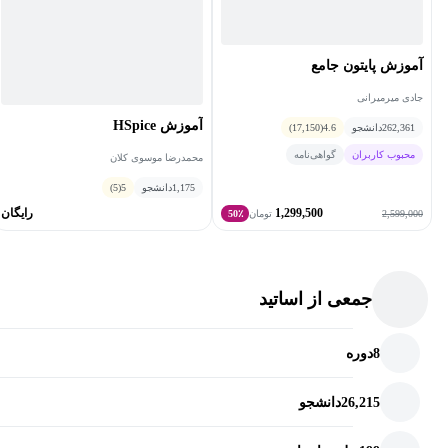
***متأسفاته جلسات 12 و 13 ضبط نشده‌است***
آموزش پایتون جامع
جادی میرمیرانی
آموزش HSpice
262,361
دانشجو
4.6
(17,150)
محبوب کاربران
گواهی‌نامه
محمدرضا موسوی کلان
1,175
دانشجو
5
(5)
1,299,500
رایگان
2,599,000
تومان
50٪
جمعی از اساتید
8
دوره
26,215
دانشجو