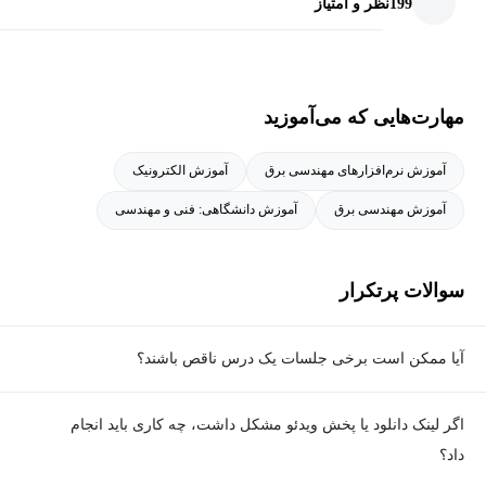
199
نظر و امتیاز
مهارت‌هایی که می‌آموزید
آموزش نرم‌افزارهای مهندسی برق
آموزش الکترونیک
آموزش مهندسی برق
آموزش دانشگاهی: فنی و مهندسی
سوالات پرتکرار
آیا ممکن است برخی جلسات یک درس ناقص باشند؟
معمولا تمامی جلسات هر درس به‌طور کامل ضبط می‌شوند؛ اما گاهی
اگر لینک دانلود یا پخش ویدئو مشکل داشت، چه کاری باید انجام
به دلیل برخی ناهماهنگی‌ها ممکن است یک یا چند جلسه ضبط نشده
داد؟
باشد. جزئیات این موارد در توضیحات هر درس درج شده است.