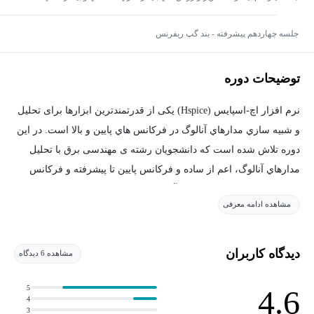
مدارهاي ماسفت
جلسه چهاردهم پیشرفته - بند گپ ریفرنس
توضیحات دوره
نرم افزار اچ-اسپايس (Hspice) یکی از قدرتمندترین ابزارها برای تحليل
و شبيه سازي مدارهاي آنالوگ در فركانس هاي پايين و بالا است. در این
دوره تلاش شده است كه دانشجویان رشته ی مهندسی برق با تحليل
مدارهاي آنالوگ، اعم از ساده و فركانس پايين تا پيشرفته و فركانس
بالا، و شبيه سازي اين مدارات آشنا شوند.
مشاهده ادامه معرفی
دیدگاه کاربران
مشاهده 6 دیدگاه
این دوره با کوشش جمعی از دانشجویان و دانش آموختگان دانشکده
مهندسی برق دانشگاه صنعتی شریف تهیه شده است:
5
4.6
4
- زهره عزيزي : دانشجوي مقطع كارشناسي مهندسي برق (گرايش
3