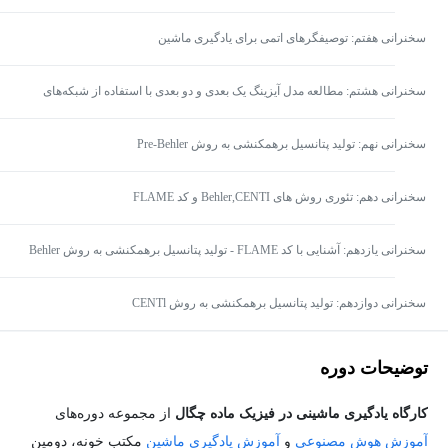
فرگشتی (تکاملی)
سخنرانی هفتم: توصیفگرهای اتمی برای یادگیری ماشین
سخنرانی هشتم: مطالعه مدل آیزینگ یک بعدی و دو بعدی با استفاده از شبکه‌های
عصبی
سخنرانی نهم: تولید پتانسیل برهمکنشی به روش Pre-Behler
سخنرانی دهم: تئوری روش های Behler,CENTI و کد FLAME
سخنرانی یازدهم: آشنایی با کد FLAME - تولید پتانسیل برهمکنشی به روش Behler
سخنرانی دوازدهم: تولید پتانسیل برهمکنشی به روش CENTl
توضیحات دوره
کارگاه یادگیری ماشینی در فیزیک ماده چگال
از مجموعه دوره‌های
آموزش هوش مصنوعی
و
آموزش یادگیری ماشین
مکتب خونه، دومين