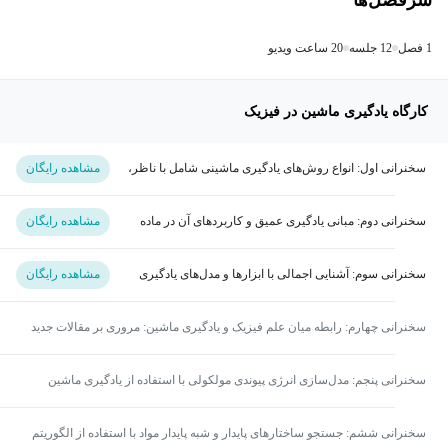
1 فصل
12 جلسه
20 ساعت ویدیو
کارگاه یادگیری ماشین در فیزیک
سخنرانی اول: انواع روش‌های یادگیری ماشینی شامل با ناظر،
مشاهده رایگان
بدون ناظر وتقویتی
سخنرانی دوم: مبانی یادگیری عمیق و کاربردهای آن در ماده
مشاهده رایگان
چگال و نقش کلان داده‌ها در علم فیزیک
سخنرانی سوم: آشنایی اجمالی با ابزارها و مدل‌های یادگیری
مشاهده رایگان
ماشینی و کلان داده با تأکید بر زبان برنامه نویسی پایتون و اسکالا
سخنرانی چهارم: رابطه میان علم فیزیک و یادگیری ماشین: مروری بر مقالات جدید
و اجرای یک روش یادگیری ماشین جهت حل یک مسأله در فیزیک
سخنرانی پنجم: مدل‌سازی انرژی پیوندی مولکولی با استفاده از یادگیری ماشین
سخنرانی ششم: جستجو ساختارهای پایدار و شبه پایدار مواد با استفاده از الگوریتم