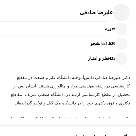
ادبیاتی ساده و دقیق مطالب گسترده و پیچیده، خلاصه‌سازی و ارائه
علیرضا صادقی
شوند. امیدوارم گردآوری و ارائه این مطالب توسط اینجانب و
بهره‌برداری شما از مطالب این درس به‌منظور ارتقاء سطح دانش بتواند
6
دوره
تأثیری کوچک اما مهم بر پیشرفت و اعتلای کشورمان داشته باشد.
21,620
دانشجو
آموزش رایگان شناخت فلزات صنعتی مناسب چه کسانی
است؟
425
نظر و امتیاز
درس
شناخت فلزات صنعتی
یکی از دروس اختیاری دانشکده‌های
دکتر علیرضا صادقی دانش‌آموخته دانشگاه علم و صنعت در مقطع
مهندسی مکانیک است که برای دانشجویان سال آخر کارشناسی
کارشناسی در رشته مهندسی مواد و متالورژی هستند. ایشان پس از
طراحی شده و ارائه می‌شود.
تحصیل در مقطع کارشناسی ارشد در دانشگاه صنعتی شریف، مقاطع
***این دوره درحال تکمیل است***
دکتری و فوق دکتری خود را در دانشگاه مک گیل و توکیو گذرانده‌اند.
دکتر علیرضا صادقی هم اکنون استادیار دانشکده مکانیک دانشگاه تهران
هستند.