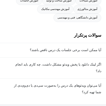
آموزش سیالات
آموزش ساخت و تولید
آموزش جامدات
آموزش متالورژی
آموزش مهندسی مکانیک
آموزش دانشگاهی: فنی و مهندسی
سوالات پرتکرار
آیا ممکن است برخی جلسات یک درس ناقص باشند؟
معمولا تمامی جلسات هر درس به‌طور کامل ضبط می‌شوند؛ اما گاهی
اگر لینک دانلود یا پخش ویدئو مشکل داشت، چه کاری باید انجام
به دلیل برخی ناهماهنگی‌ها ممکن است یک یا چند جلسه ضبط نشده
داد؟
باشد. جزئیات این موارد در توضیحات هر درس درج شده است.
در صورت مواجهه با هرگونه مشکل در دانلود یا پخش ویدئو، می‌توانید
آیا می‌توان ویدئوهای یک درس را به‌صورت سی‌دی یا دی‌وی‌دی از
از طریق صفحه ارتباط با ما اطلاع دهید تا تیم پشتیبانی به‌سرعت مشکل
شما تهیه کرد؟
را بررسی و رفع کند.
در حال حاضر امکان ارسال دروس به‌صورت سی‌دی یا دی‌وی‌دی وجود