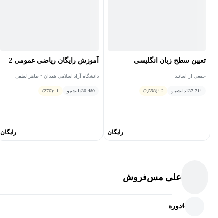
مبتدیان و افرادی که می‌خواهند درس معادلات دیفرانسیل را از پایه
و بدون پیش‌نیاز پیچیده یاد بگیرند؛
دانشجویان رشته‌های ریاضی، فنی-مهندسی و علوم پایه که
می‌خواهند مباحث معادلات دیفرانسیل دانشگاه را بهتر درک کرده و
تعیین سطح زبان انگلیسی
آموزش رایگان ریاضی عمومی 2
در امتحانات نمرات بالا کسب کنند؛
جمعی از اساتید
دانشگاه آزاد اسلامی همدان • طاهر لطفی
افرادی که قصد ورود به بازار کار دارند و به مهارت تحلیل و حل
137,714
دانشجو
4.2
(2,598)
30,480
دانشجو
4.1
(276)
مسئله نیاز دارند؛
کسانی که می‌خواهند دانش تحلیلی خود را تقویت کرده و در مسیر
شغلی پیشرفت کنند؛
رایگان
رایگان
افرادی که به‌دنبال افزایش توان تصمیم‌گیری و درک مفاهیم علمی و
فنی هستند.
علی مس‌فروش
معادلات دیفرانسیل چیست و چه کاربردی دارد؟
4
دوره
معادلات کاربردی دیفرانسیل ابزاری برای توصیف و حل مسائلی هستند