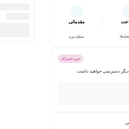
عت
مقدماتی
ل‌ها
سطح دوره
خرید اشتراک
س