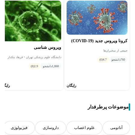
کرونا ویروس جدید (COVID-19)
ویروس شناسی
جمعی از سخنران‌ها
دانشگاه علوم پزشکی تهران • فرهاد بنکدار
760
دانشجو
4.7
(6)
هاشمی
1,868
دانشجو
2.9
(8)
رایگان
رایگان
موضوعات پرطرفدار
آناتومی
علوم اعصاب
داروسازی
فیزیولوژی