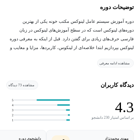
توضیحات دوره
دوره آموزش سیستم عامل لینوکس مکتب خونه یکی از بهترین
دوره‌های لینوکس است که در سطح آموزش‌های لینوکس در زبان
فارسی حرف‌های زیادی برای گفتن دارد. قبل از اینکه به معرفی دوره
لینوکس بپردازیم ابتدا خلاصه‌ای از لینکوس، کاربردها، مزایا و معایب و
ابعاد مختلف آن را مورد بررسی قرار می‌دهیم.
مشاهده ادامه معرفی
لینوکس چیست؟
دیدگاه کاربران
مشاهده 73 دیدگاه
لینوکس LINUX مخفف Lovable Intellect Not Using XP است. لینوکس
توسط لینوکس توروالدز توسعه داده شد و به نام او نام‌گذاری شد.
5
4.3
لینوکس یک سیستم عامل منبع باز و توسعه‌یافته توسط جامعه برای
4
3
کامپیوترها، سرورها، دستگاه‌های تلفن همراه و غیره است. لینوکس
2
بر اساس امتیاز 230 دانشجو
1
درخواست‌ها را از برنامه‌های سیستم دریافت کرده و آن‌ها را به
سخت‌افزار کامپیوتر منتقل می‌کند. لینوکس انعطاف‌پذیر، قابل‌اعتماد،
مهدی محمدنژاد
دانشجوی دوره