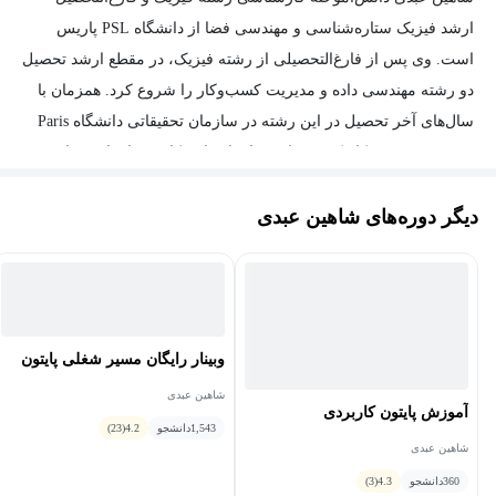
ارشد فیزیک ستاره‌شناسی و مهندسی فضا از دانشگاه PSL پاریس
این دوره مناسب کسانی است که درزمینهٔ‌های مختلف نیازمند یادگیری
است. وی پس از فارغ‌التحصیلی از رشته فیزیک، در مقطع ارشد تحصیل
سیستم‌عامل لینوکس هستند. به‌عنوان مثال مشاغلی که در حوزه IT و
دو رشته مهندسی داده و مدیریت کسب‌وکار را شروع کرد. همزمان با
مهندسی کامپیوتر فعالیت دارند، نیازمند دانش کافی درزمینهٔ لینوکس
سال‌های آخر تحصیل در این رشته در سازمان تحقیقاتی دانشگاه Paris
بوده و تسلط به لینوکس از مهارت‌های اصلی در این مشاغل به شمار
Saclay شروع به کار کرد. در این سازمان با همکاری سازمان فضایی
می‌رود.
اروپا (ESA) در روی پروژه‌های مختلف که معروفترین آن پروژه PLATO
دیگر دوره‌های شاهین عبدی
است، مشغول بکار بوده است.
پس اگر شما هم به دنبال بهبود رزومه خود برای استخدام در
او در حال حاضر در بانک Societe General بعنوان مهندس DevOps
موقعیت‌های شغلی پردرآمد هستید، دوره آموزش لینوکس می‌تواند به
شروع بکار کرده است. تخصص ایشان در زمینه Backend، Devops،
شما در این راه کمک بسیار زیاد بکند. علاوه بر موارد ذکر شده، اگر قصد
پایتون و لینوکس است.
مهاجرت به خارج از ایران را داشته باشید و درزمینهٔ‌های شغلی ذکر
شده فعالیت حرفه‌ای داشته باشید، کسب دانش درزمینهٔ لینوکس
وبینار رایگان مسیر شغلی پایتون
شانس شما را برای پذیرش و موفقیت در این مسیر افزایش می‌دهد.
شاهین عبدی
آموزش پایتون کاربردی
1,543
دانشجو
4.2
(23)
بعد از فراگیری دوره آموزش لینوکس چه مهارت‌هایی کسب
شاهین عبدی
خواهید کرد؟
360
دانشجو
4.3
(3)