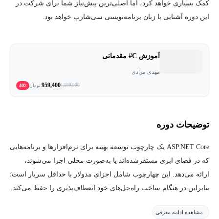
کمک بسیاری خواهد کرد، اما اصلی‌­ترین پیش‌­نیاز شما برای شرکت در
این دوره آشنایی با زبان برنامه­‌نویسی سی‌شارپ خواهد بود.
آموزش C# مقدماتی
مهدی مرادی
959,400
40٪
1,599,000
تومان
توضیحات دوره
ASP.NET Core یک چارچوب توسعه بهینه برای نرم‌افزارها و برنامه‌هایی
که در فضای ابری مستقرشده‌اند یا به‌صورت محلی اجرا می‌شوند،
ارائه می‌دهد. این چهارچوب شامل اجزای مدولار با حداقل سربار است؛
بنابراین در هنگام ساخت راه‌حل‌های خود انعطاف‌پذیری را حفظ می‌کند.
امروزه چارچوب ASP.NET Core در حوزه مهندسی نرم‌افزار و
مشاهده ادامه معرفی
برنامه‌نویسی بسیار مورداستفاده قرار می‌گیرد.