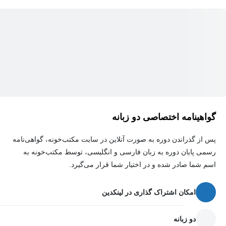
می‌گذارد، به‌جز اینکه کوچک‌تر است و تنها زیرمجموعه‌ای از ویژگی‌های
موجود در NET Framework را پیاده‌سازی می‌کند.
اساساً برنامه ASP.NET Core Web در هسته خود یک برنامه کنسول
است که اطلاعات را در پورت می‌خواند و می‌نویسد. پلتفرم NET Core
یک مدل کاربردی کنسول پایه ارائه می‌کند که می‌تواند با استفاده از
رابط خط فرمان به‌صورت چند پلتفرمی اجرا شود. افزودن یک کتابخانه
وب سرور آن را به یک برنامه وب ASP.NET Core تبدیل می‌کند و این
دقیقاً همان کاری است که مایکروسافت انجام داد. ویژگی‌های اضافی،
گواهینامه اختصاصی دو زبانه
مانند پیکربندی و ورود به سیستم از طریق کتابخانه‌های اضافی اضافه
می‌شوند.
پس از گذراندن دوره به صورت آنلاین در سایت مکتب‌خونه، گواهی‌نامه
رسمی پایان دوره به زبان فارسی و انگلیسی، توسط مکتب‌خونه به
اسم شما صادر شده و در اختیار شما قرار می‌گیرد.
این چارچوب شامل اجزای مدولار با حداقل سربار است. بنابراین در
هنگام ساخت راه‌حل‌های خود انعطاف‌پذیری را حفظ خواهید کرد.
امکان اشتراک گذاری در لینکدین
می‌توانید برنامه‌های ASP.NET Core خود را به‌صورت کراس پلتفرم در
ویندوز، مک و لینوکس توسعه داده و اجرا کنید.
دو زبانه