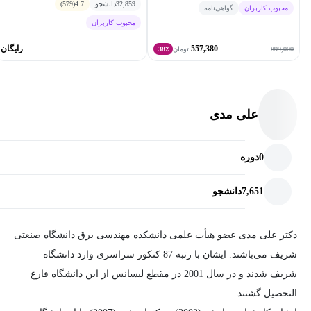
32,859
دانشجو
4.7
(579)
محبوب کاربران
گواهی‌نامه
محبوب کاربران
557,380
رایگان
899,000
تومان
38٪
علی مدی
0
دوره
7,651
دانشجو
دکتر علی مدی عضو هیأت علمی دانشکده مهندسی برق دانشگاه صنعتی
شریف می‌باشند. ایشان با رتبه 87 کنکور سراسری وارد دانشگاه
شریف شدند و در سال 2001 در مقطع لیسانس از این دانشگاه فارغ
التحصیل گشتند.