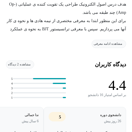
هدف درس اصول الکترونیک طراحی یک تقویت کننده ی عملیاتی (Op-
Amp) چند طبقه می باشد.
برای این منظور ابتدا به معرفی مختصری از نیمه هادی ها و نحوه ی کار
آنها می پردازیم. سپس با معرفی ترانسیستور BJT به نحوه ی عملکرد
تقویت کننده های یک طبقه میپردازیم. در ادامه با بهبود طراحی ها و
مشاهده ادامه معرفی
ایجاد تقویت کننده های چند طبقه و تفاضلی به ساخت یک آپ-آمپ
واقعی می پردازیم.
تکنولوژی به کار برده شده در این درس BJT می باشد ولی مباحث بیان
دیدگاه کاربران
مشاهده 2 دیدگاه
شد با کمی تغییر قابل تعمیم به دیگر تکنولوژی ها نظیر MOSFET نیز
می باشد.
5
4.4
4
3
2
کتاب مرجع:
بر اساس امتیاز 16 دانشجو
1
"Analysis and Design of Analog Integrated Circuits" by Paul R. Gray,
Paul J. Hurst, Stephen H. Lewis, Robert G. Meyer
دانشجوی دوره
ندا جمالی
5
26 روز پیش
6 سال پیش