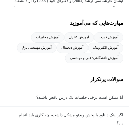
ایشان کارشناسی ارشد (2003) و دکترای خود (2007) را از دانشگاه
USC آمریکا اخذ نموده‌اند و هم اکنون در کشور عزیزمان و در دانشگاه
صنعتی شریف مشغول به تدریس و پژوهش می‌باشند.
مهارت‌هایی که می‌آموزید
آموزش قدرت
آموزش کنترل
آموزش مخابرات
آموزش الکترونیک
آموزش دیجیتال
آموزش مهندسی برق
آموزش دانشگاهی: فنی و مهندسی
سوالات پرتکرار
آیا ممکن است برخی جلسات یک درس ناقص باشند؟
معمولا تمامی جلسات هر درس به‌طور کامل ضبط می‌شوند؛ اما گاهی
اگر لینک دانلود یا پخش ویدئو مشکل داشت، چه کاری باید انجام
به دلیل برخی ناهماهنگی‌ها ممکن است یک یا چند جلسه ضبط نشده
داد؟
باشد. جزئیات این موارد در توضیحات هر درس درج شده است.