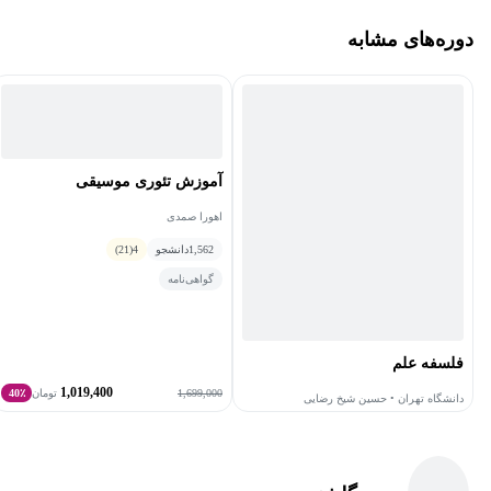
دوره‌های مشابه
آموزش تئوری موسیقی
اهورا صمدی
1,562
دانشجو
4
(21)
گواهی‌نامه
فلسفه علم
1,019,400
1,699,000
تومان
40٪
دانشگاه تهران • حسین شیخ رضایی
6,180
دانشجو
4.5
(88)
رایگان