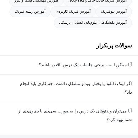
آموزش فیزیک حالت جامد و ماده چگال
آموزش مهندسی اپتیک و لیزر
آموزش بیوفیزیک
آموزش فیزیک کاربردی
آموزش رشته فیزیک
آموزش دانشگاهی: علوم‌پایه، انسانی، پزشکی
سوالات پرتکرار
آیا ممکن است برخی جلسات یک درس ناقص باشند؟
معمولا تمامی جلسات هر درس به‌طور کامل ضبط می‌شوند؛ اما گاهی
اگر لینک دانلود یا پخش ویدئو مشکل داشت، چه کاری باید انجام
به دلیل برخی ناهماهنگی‌ها ممکن است یک یا چند جلسه ضبط نشده
داد؟
باشد. جزئیات این موارد در توضیحات هر درس درج شده است.
در صورت مواجهه با هرگونه مشکل در دانلود یا پخش ویدئو، می‌توانید
آیا می‌توان ویدئوهای یک درس را به‌صورت سی‌دی یا دی‌وی‌دی از
از طریق صفحه ارتباط با ما اطلاع دهید تا تیم پشتیبانی به‌سرعت مشکل
شما تهیه کرد؟
را بررسی و رفع کند.
در حال حاضر امکان ارسال دروس به‌صورت سی‌دی یا دی‌وی‌دی وجود