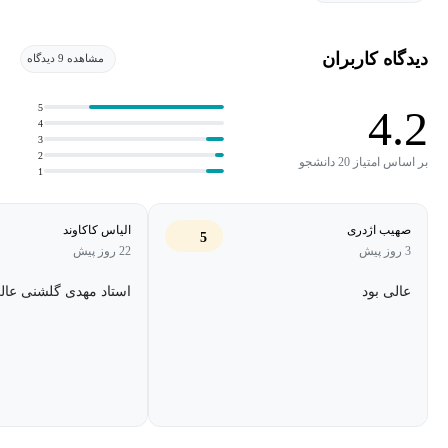
فلسفه آمیخته بوده است.
این کلاس شما را در معرض برخی از بنیادی ترین سوال های فلسفه ی علم و
فیزیک قرار می دهد.
دیدگاه کاربران
مشاهده 9 دیدگاه
5
4.2
4
3
2
بر اساس امتیاز 20 دانشجو
1
صهیب اژدری
الیاس کاکاوند
5
3 روز پیش
22 روز پیش
عالی بود
استاد مهدی گلشنی عا