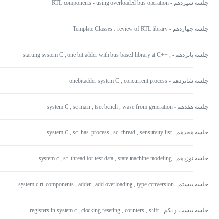
جلسه سیزدهم - RTL components - using overloaded bus operation
جلسه چهاردهم - Template Classes ، review of RTL library
جلسه پانزدهم - starting system C , one bit adder with bus based library at C++ ,
taking off from C++
جلسه شانزدهم - onebitadder system C , concurrent process
جلسه هفدهم - system C , sc main , tset bench , wave from generation
جلسه هجدهم - system C , sc_has_process , sc_thread , sensitivity list
جلسه نوزدهم - system c , sc_thread for test data , state machine modeling
جلسه بیستم - system c rtl components , adder , add overloading , type conversion
جلسه بیست و یکم - registers in system c , clocking reseting , counters , shift