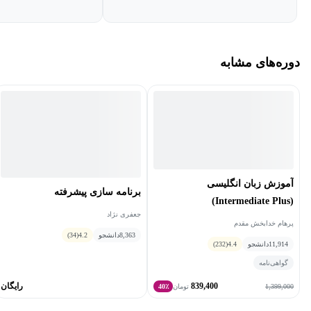
دوره‌های مشابه
آموزش زبان انگلیسی
برنامه سازی پیشرفته
(Intermediate Plus)
جعفری نژاد
پرهام خدابخش مقدم
8,363
دانشجو
4.2
(34)
11,914
دانشجو
4.4
(232)
گواهی‌نامه
839,400
رایگان
1,399,000
تومان
40٪