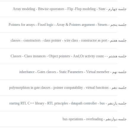
جلسه چهارم - Array modeling - Bitwise opoerators - Flip -Flop modeling - State
machine - File input/output
جلسه پنجم - Pointers for arrays - Fixed logic - Array & Pointers argument - Struets
- Fields of struets - Array of struets - Re
جلسه هفتم - classes - constructors - class pointer - wire class - constructor as port
map
جلسه هشتم - Classes - Class instances - Object pointers - And,Or activity count -
Last event - Last value - inheritance - Gates
جلسه نهم - inheritance - Gates classes - Static Parameters - Virtual memeber
functions - Pointer compatibilaty - Flip flop clas
جلسه دهم - polymorphism in gate classes - pointer compatability - virtual functions
- pure virtual functions abstract classes -
جلسه یازدهم - starting RTL C++ library - RTL principles - datapath controller - bus
class - constructors - vector type bus - in
جلسه دوازدهم - bus operations - overloading