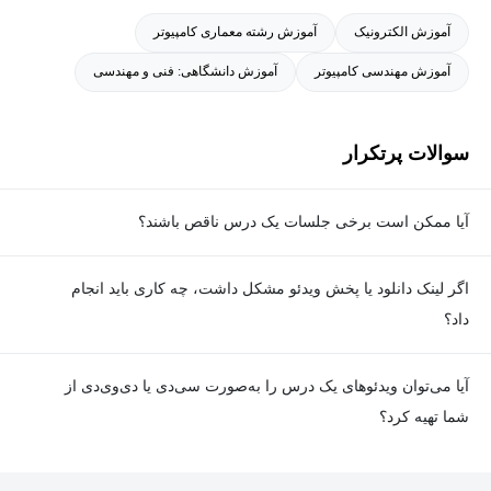
آموزش الکترونیک
آموزش رشته معماری کامپیوتر
آموزش مهندسی کامپیوتر
آموزش دانشگاهی: فنی و مهندسی
سوالات پرتکرار
آیا ممکن است برخی جلسات یک درس ناقص باشند؟
معمولا تمامی جلسات هر درس به‌طور کامل ضبط می‌شوند؛ اما گاهی
اگر لینک دانلود یا پخش ویدئو مشکل داشت، چه کاری باید انجام
به دلیل برخی ناهماهنگی‌ها ممکن است یک یا چند جلسه ضبط نشده
داد؟
باشد. جزئیات این موارد در توضیحات هر درس درج شده است.
در صورت مواجهه با هرگونه مشکل در دانلود یا پخش ویدئو، می‌توانید
آیا می‌توان ویدئوهای یک درس را به‌صورت سی‌دی یا دی‌وی‌دی از
از طریق صفحه ارتباط با ما اطلاع دهید تا تیم پشتیبانی به‌سرعت مشکل
شما تهیه کرد؟
را بررسی و رفع کند.
در حال حاضر امکان ارسال دروس به‌صورت سی‌دی یا دی‌وی‌دی وجود