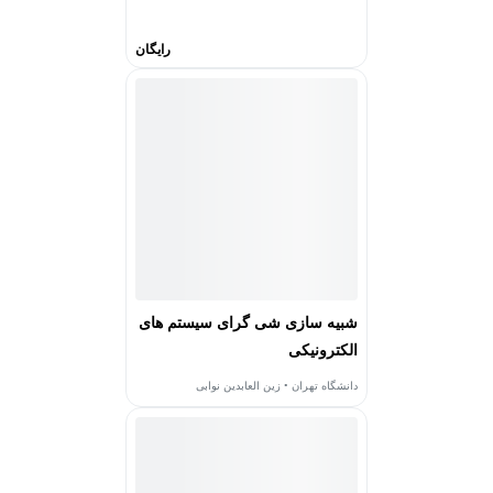
رایگان
شبیه سازی شی گرای سیستم های
الکترونیکی
دانشگاه تهران • زین العابدین نوابی
2,114
دانشجو
5
(3)
رایگان