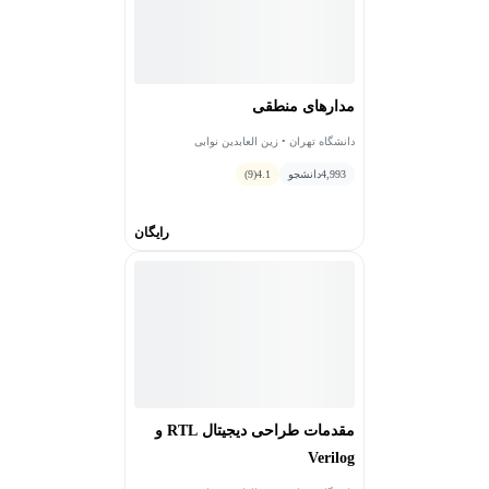
مدارهای منطقی
دانشگاه تهران • زین العابدین نوابی
4,993
دانشجو
4.1
(9)
رایگان
مقدمات طراحی دیجیتال RTL و
Verilog