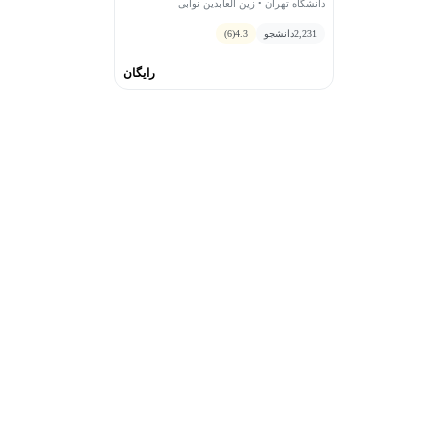
دانشگاه تهران • زین العابدین نوابی
2,231
دانشجو
4.3
(6)
رایگان