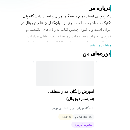
درباره من
دکتر نوابی استاد تمام دانشگاه تهران و استاد دانشگاه پلی
تکنیک ماساچوست است. وی از بنیان‌گذاران علم دیجیتال در
ایران است و تا کنون چندین کتاب به زبان‌های انگلیسی و
فارسی به چاپ رسانده‌اند. زمینه فعالیت ایشان مدارات
دیجیتال، محاسبات موازی، CAD tool، و زبان سخت‌افزار
مشاهده بیشتر
است.
دوره‌های من
آموزش رایگان مدار منطقی
(سیستم دیجیتال)
دانشگاه تهران • زین العابدین نوابی
18,906
دانشجو
4.8
(175)
محبوب کاربران