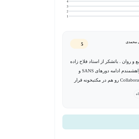
4
3
2
د ساختار یک SOC مؤثر را طراحی کرده و فرایندهای مانیتورینگ و دفاع
1
ی محمدی
5
 و روان . باتشکر از استاد فلاح زاده
عزیز . خواهشمندم ادامه دورهای SANS و
دوره Collaboration رو هم در مکتبخونه قرار
اه