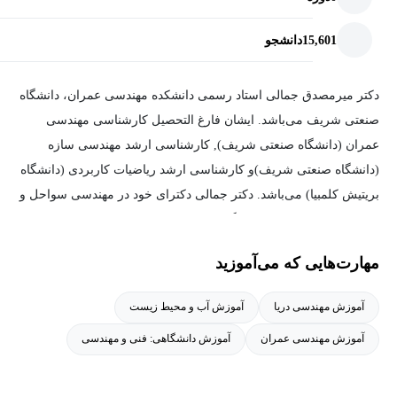
15,601
دانشجو
دکتر میرمصدق جمالی استاد رسمی دانشکده مهندسی عمران، دانشگاه
صنعتی شریف می‌باشد. ایشان فارغ التحصیل کارشناسی مهندسی
عمران (دانشگاه صنعتی شریف), کارشناسی ارشد مهندسی سازه
(دانشگاه صنعتی شریف)و کارشناسی ارشد ریاضیات کاربردی (دانشگاه
بریتیش کلمبیا) می‌باشد. دکتر جمالی دکترای خود در مهندسی سواحل و
بنادر را در سال1998 از دانشگاه بریتیش کلمبیا در کانادا دریافت نمود و
در سال 1377 به عضویت هیأت علمی دانشکده مهندسی عمران دانشگاه
مهارت‌هایی که می‌آموزید
صنعتی شریف درآمد. زمینه پژوهشی ایشان هیدرودینامیک زیست
محیطی است و از زمان استخدام در دانشگاه صنعتی شریف ضمن
آموزش مهندسی دریا
آموزش آب و محیط زیست
همکاری با دانشگاه‌های بریتیش کلمبیای کانادا و MIT آمریکا به تدریس و
آموزش مهندسی عمران
آموزش دانشگاهی: فنی و مهندسی
پژوهش در این زمینه اشتغال داشته که حاصل آن انتشار مقالات متعدد
در ژورنال‌های معتبر بین المللی بوده است. برای اطلاعات بیشتر به
صفحه شخصی ایشان در سایت دانشگاه صنعتی شریف به آدرس