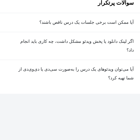
سوالات پرتکرار
sina.sharif.edu/~jamaliمراجعه نمایید.
آیا ممکن است برخی جلسات یک درس ناقص باشند؟
معمولا تمامی جلسات هر درس به‌طور کامل ضبط می‌شوند؛ اما گاهی
اگر لینک دانلود یا پخش ویدئو مشکل داشت، چه کاری باید انجام
به دلیل برخی ناهماهنگی‌ها ممکن است یک یا چند جلسه ضبط نشده
داد؟
باشد. جزئیات این موارد در توضیحات هر درس درج شده است.
در صورت مواجهه با هرگونه مشکل در دانلود یا پخش ویدئو، می‌توانید
آیا می‌توان ویدئوهای یک درس را به‌صورت سی‌دی یا دی‌وی‌دی از
از طریق صفحه ارتباط با ما اطلاع دهید تا تیم پشتیبانی به‌سرعت مشکل
شما تهیه کرد؟
را بررسی و رفع کند.
در حال حاضر امکان ارسال دروس به‌صورت سی‌دی یا دی‌وی‌دی وجود
ندارد و همه محتواها به شکل آنلاین ارائه می‌شوند.