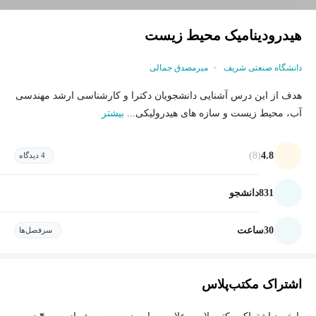
هیدرودینامیک محیط زیست
دانشگاه صنعتی شریف
میرمصدق جمالی
هدف از اين درس آشنایی دانشجويان دكترا و كارشناسی ارشد مهندسی
آب، محيط زيست و سازه های هيدروليكی...
بیشتر
(8)
4.8
4 دیدگاه
831
دانشجو
30
ساعت
سرفصل‌ها
اشتراک مکتب‌پلاس