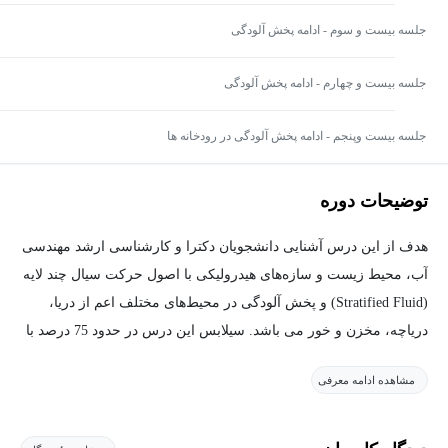
جلسه بیست و سوم - ادامه پخش آلودگی
جلسه بیست و چهارم - ادامه پخش آلودگی
جلسه بیست وپنجم - ادامه پخش آلودگی در رودخانه ها
توضیحات دوره
هدف از اين درس آشنایی دانشجويان دكترا و كارشناسی ارشد مهندسی
آب، محيط زيست و سازه‌های هيدروليكی با اصول حركت سيال چند لايه
(Stratified Fluid) و پخش آلودگی در محيط‌های مختلف اعم از دريا،
درياچه، مخزن و خور می باشد. سيلابس اين درس در حدود 75 درصد با
درس هيدروديناميك پيشرفته مشترك مي‌باشد.
مشاهده ادامه معرفی
موضوعات درس به شرح زیر می باشد:
1- آشنایی با هيدروديناميك سيال چند لايه و كاربرد آن در خورها، درياها،
درياچه ها و مخازن