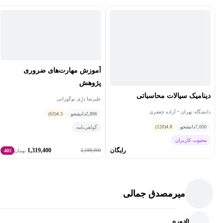
Academic Press.
3- Taylor, J.S. (1978), Buoyancy Effects in Fluids, Cambridge
University Press.
4- Karamcheti, K. (1966), Principles of Ideal-fluid Aerodynamics, John
Wiley.
آموزش مهارت‌های ضروری
پژوهش
دینامیک سیالات محاسباتی
علیرضا درّی نوگورانی
دانشگاه تهران • آزاده جعفری
2,896
دانشجو
4.3
(63)
7,050
دانشجو
4.8
(120)
گواهی‌نامه
محبوب کاربران
رایگان
1,319,400
2,199,000
تومان
40٪
میرمصدق جمالی
0
دوره