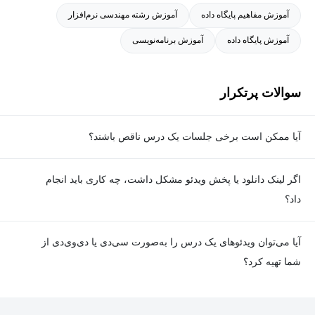
آموزش مفاهیم پایگاه داده
آموزش رشته مهندسی نرم‌افزار
آموزش پایگاه داده
آموزش برنامه‌نویسی
سوالات پرتکرار
آیا ممکن است برخی جلسات یک درس ناقص باشند؟
معمولا تمامی جلسات هر درس به‌طور کامل ضبط می‌شوند؛ اما گاهی
اگر لینک دانلود یا پخش ویدئو مشکل داشت، چه کاری باید انجام
به دلیل برخی ناهماهنگی‌ها ممکن است یک یا چند جلسه ضبط نشده
داد؟
باشد. جزئیات این موارد در توضیحات هر درس درج شده است.
در صورت مواجهه با هرگونه مشکل در دانلود یا پخش ویدئو، می‌توانید
آیا می‌توان ویدئوهای یک درس را به‌صورت سی‌دی یا دی‌وی‌دی از
از طریق صفحه ارتباط با ما اطلاع دهید تا تیم پشتیبانی به‌سرعت مشکل
شما تهیه کرد؟
را بررسی و رفع کند.
در حال حاضر امکان ارسال دروس به‌صورت سی‌دی یا دی‌وی‌دی وجود