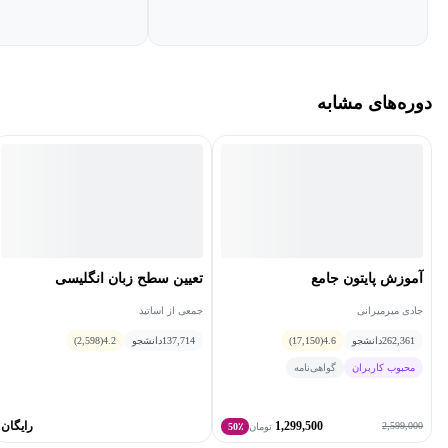
اطلاعاتی تبدیل می‌شود که برای اتخاذ یک تصمیم کاربرد دارد. برنامه
رایانه‌ای که برای مدیریت و پرسش و پاسخ بین پایگاه‌های داده‌ای
استفاده می‌شود را مدیر سیستم پایگاه داده‌ای یا به‌اختصار (DBMS)
می‌نامیم. خصوصیات و طراحی سیستم‌های پایگاه داده‌ای در علم
دوره‌های مشابه
اطلاعات مطالعه می‌شود.
برای یادگیری بیشتر در این زمینه می‌توانید، دوره‌های
آموزش پایگاه داده
را مشاهده کنید.
آموزش پایتون جامع
تعیین سطح زبان انگلیسی
جادی میرمیرانی
جمعی از اساتید
262,361
دانشجو
4.6
(17,150)
137,714
دانشجو
4.2
(2,598)
محبوب کاربران
گواهی‌نامه
1,299,500
رایگان
2,599,000
تومان
50٪