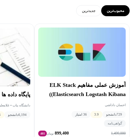
محبوب‌ترین
جدید‌ترین
آموزش عملی مفاهیم ELK Stack
(Elasticsearch Logstash Kibana)
پایگاه داده ها
احسان داداشی
دانشگاه بناب • غلامعلی
729
دانشجو
3.9
36 امتیاز
6,194
دانشجو
6
گواهی‌نامه
899,400
1,499,000
تومان
40٪