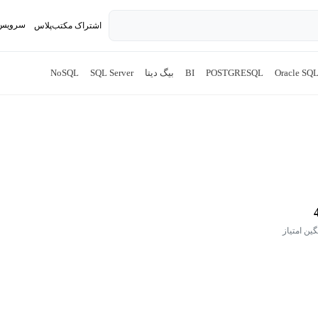
سرویس 
اشتراک مکتب‌پلاس
تدریس ک
Oracle SQ
POSTGRESQL
BI
بیگ دیتا
SQL Server
NoSQL
گین امتیاز