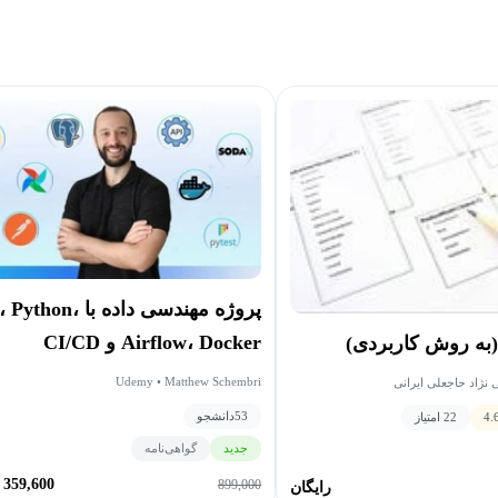
پروژه مهندسی داده با n
Airflow، Docker و CI/CD
 (به روش کاربردی)
Udemy • Matthew Schembri
 نژاد حاجعلی ایرانی
53
دانشجو
4.
22 امتیاز
جدید
گواهی‌نامه
359,600
899,000
رایگان
ت