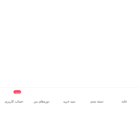
ورود
خانه
دسته بندی
سبد خرید
دوره‌های من
حساب کاربری
سرویس سازمانی مکتب‌خونه
، بستر رشد و توانمندسازی حرفه‌ای
کارکنان در مسیر توسعه‌ فردی آن‌هاست.