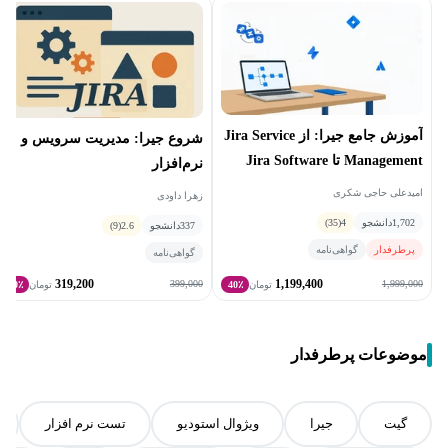
آموزش جامع جیرا: از Jira Service
شروع جیرا: مدیریت سرویس و
Management تا Jira Software
نرم‌افزار
امیدعلی حاجی شکری
زهرا داودی
1,702
دانشجو
4
(35)
337
دانشجو
2.6
(9)
پرطرفدار
گواهی‌نامه
گواهی‌نامه
319,200
1,199,400
399,000
1,999,000
تومان
40٪
تومان
20٪
موضوعات پرطرفدار
گیت
جیرا
ویژوال استودیو
تست نرم افزار