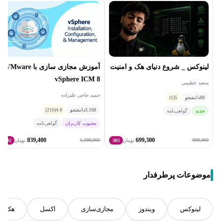
لینوکس _ شروع دنیای هک و امنیت
آموزش مجازی سازی با VMware
vSphere ICM 8
سعید عظیمی
حمید حاجی علیزاده
88
دانشجو
5
(1)
3,168
دانشجو
4.8
(210)
جدید
گواهی‌نامه
محبوب کاربران
گواهی‌نامه
839,400
699,300
1,399,000
999,000
تومان
30٪
تومان
40٪
موضوعات پرطرفدار
لینوکس
ویندوز
مجازی‌سازی
اکسل
هک