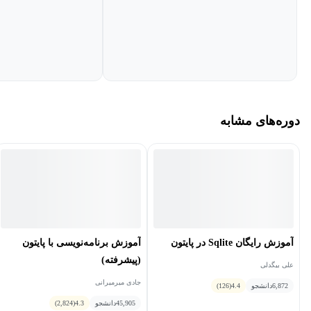
Tkinter ابزاری در پایتون است که به شما کمک می‌کند برای
برنامه‌هایتان ظاهر گرافیکی بسازید. یعنی به‌جای اینکه کاربر فقط با یک
صفحه مشکی و متن ساده سروکار داشته باشد، می‌تواند با پنجره،
دکمه، فرم و بخش‌های قابل کلیک کار کند.
Tkinter در واقع کتابخانه گرافیکی پایتون است و به‌صورت پیش‌فرض
همراه آن ارائه می‌شود. همین موضوع باعث می‌شود بدون دردسر و
دوره‌های مشابه
بدون نیاز به نصب ابزارهای پیچیده، بتوانید خیلی سریع وارد دنیای
طراحی رابط کاربری شوید و اولین برنامه‌های گرافیکی خود را بسازید.
با استفاده از اموزش کتابخانه tkinter پایتون می‌توانید برنامه‌های
دسکتاپ ساده و کاربردی طراحی کنید؛ از فرم‌های ثبت اطلاعات گرفته
تا ابزارهای کوچک شخصی. شما یاد می‌گیرید چطور یک پنجره بسازید،
آموزش رایگان Sqlite در پایتون
آموزش برنامه‌نویسی با پایتون
دکمه اضافه کنید، ورودی از کاربر بگیرید و در نهایت برنامه‌ای طراحی
(پیشرفته)
علی بیگدلی
کنید که کاربر بتواند با آن تعامل داشته باشد.
جادی میرمیرانی
6,872
دانشجو
4.4
(126)
45,905
دانشجو
4.3
(2,824)
در دوره Tkinter چه مهارت‌هایی یاد می‌گیرید؟