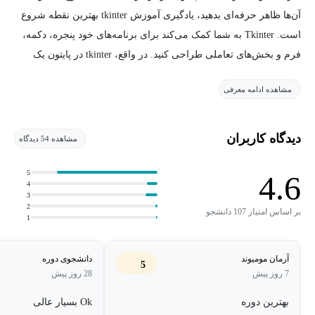
آن‌ها ظاهر حرفه‌ای بدهید، یادگیری آموزش tkinter بهترین نقطه شروع
است. Tkinter به شما کمک می‌کند برای برنامه‌های خود پنجره، دکمه،
فرم و بخش‌های تعاملی طراحی کنید. در واقع، tkinter در پایتون یک
کتابخانه ساده و آماده است که بدون نیاز به ابزارهای پیچیده، امکان
مشاهده ادامه معرفی
ساخت رابط گرافیکی (GUI) را فراهم می‌کند.
به همین دلیل، حتی اگر در ابتدای مسیر یادگیری پایتون باشید، می‌توانید
دیدگاه کاربران
مشاهده 54 دیدگاه
خیلی سریع وارد دنیای طراحی رابط کاربری شوید و نتیجه کار خود را
به‌صورت ملموس ببینید. سادگی، سرعت یادگیری و کاربردی‌بودن باعث
5
4.6
4
‌شده است Tkinter یکی از بهترین گزینه‌ها برای شروع برنامه‌نویسی
3
2
گرافیکی باشد. در این مسیر، بدون درگیرشدن با پیچیدگی‌های اضافی،
بر اساس امتیاز 107 دانشجو
1
مفاهیم اصلی GUI را یاد می‌گیرید و قدم به قدم به ساخت برنامه‌های
حرفه‌ای نزدیک می‌شوید.
آرمان مومیوند
دانشجوی دوره
5
7 روز پیش
28 روز پیش
کتابخانه Tkinter چیست و چه کاربردی در پایتون دارد؟
بهترین دوره
Ok بسیار عالی