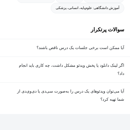
آموزش دانشگاهی: علوم‌پایه، انسانی، پزشکی
سوالات پرتکرار
آیا ممکن است برخی جلسات یک درس ناقص باشند؟
معمولا تمامی جلسات هر درس به‌طور کامل ضبط می‌شوند؛ اما گاهی
اگر لینک دانلود یا پخش ویدئو مشکل داشت، چه کاری باید انجام
به دلیل برخی ناهماهنگی‌ها ممکن است یک یا چند جلسه ضبط نشده
داد؟
باشد. جزئیات این موارد در توضیحات هر درس درج شده است.
در صورت مواجهه با هرگونه مشکل در دانلود یا پخش ویدئو، می‌توانید
آیا می‌توان ویدئوهای یک درس را به‌صورت سی‌دی یا دی‌وی‌دی از
از طریق صفحه ارتباط با ما اطلاع دهید تا تیم پشتیبانی به‌سرعت مشکل
شما تهیه کرد؟
را بررسی و رفع کند.
در حال حاضر امکان ارسال دروس به‌صورت سی‌دی یا دی‌وی‌دی وجود
ندارد و همه محتواها به شکل آنلاین ارائه می‌شوند.