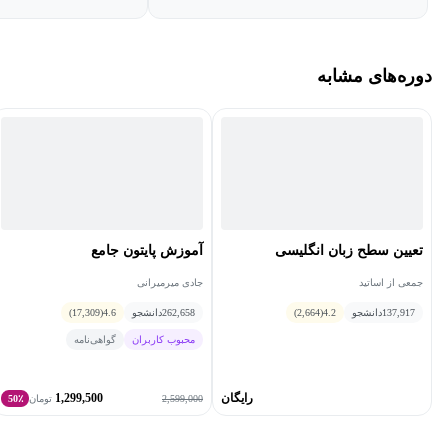
دوره‌های مشابه
تعیین سطح زبان انگلیسی
آموزش پایتون جامع
جمعی از اساتید
جادی میرمیرانی
137,917
دانشجو
4.2
(2,664)
262,658
دانشجو
4.6
(17,309)
محبوب کاربران
گواهی‌نامه
رایگان
1,299,500
2,599,000
تومان
50٪