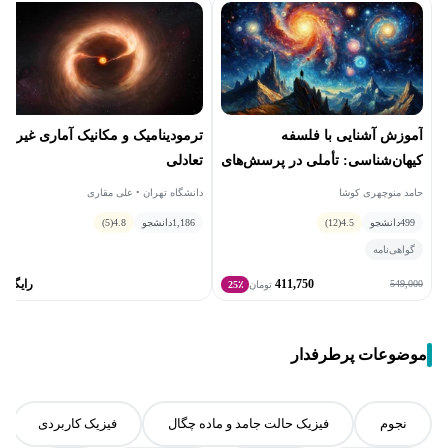
آموزش آشنایی با فلسفه
ترمودینامیک و مکانیک آماری غیر
کیهان‌شناسی: تأملی در پرسش‌های
تعادلی
بنیادین هستی
حامد منوچهری کوشا
دانشگاه تهران • علی مقاری
499
دانشجو
4.5
(12)
1,186
دانشجو
4.8
(5)
گواهی‌نامه
411,750
رایگان
549,000
تومان
25٪
موضوعات پرطرفدار
نجوم
فیزیک حالت جامد و ماده چگال
فیزیک کاربردی