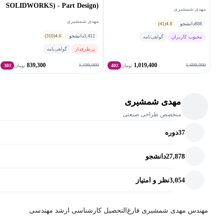
(SOLIDWORKS) - Part Design
مهدی شمشیری
and Drawing
مهدی شمشیری
808
دانشجو
4.8
(41)
3,412
دانشجو
4.6
(310)
محبوب کاربران
گواهی‌نامه
پرطرفدار
گواهی‌نامه
839,300
1,019,400
1,199,000
1,699,000
تومان
40٪
تومان
30٪
مهدی شمشیری
متخصص طراحی صنعتی
37
دوره
27,878
دانشجو
3,054
نظر و امتیاز
مهندس مهدی شمشیری فارغ‌التحصیل کارشناسی ارشد مهندسی