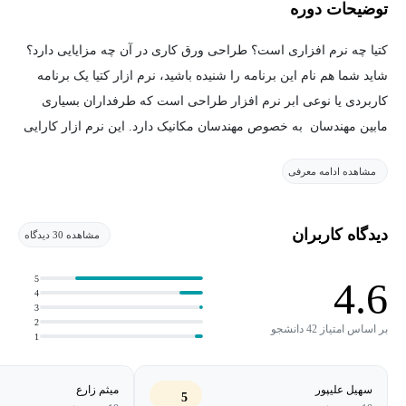
توضیحات دوره
کتیا چه نرم افزاری است؟ طراحی ورق کاری در آن چه مزایایی دارد؟
شاید شما هم نام این برنامه را شنیده باشید، نرم ازار کتیا یک برنامه
کاربردی یا نوعی ابر نرم افزار طراحی است که طرفداران بسیاری
مابین مهندسان به خصوص مهندسان مکانیک دارد. این نرم ازار کارایی
بسیاری در زمینه های طراحی، ساخت و تولید و تحلیل داشته و بسیار
مشاهده ادامه معرفی
مورد استفاده قرار می‌گیرد. دوره آموزش ورق کاری در کتیا با هدف
آموزش دادن ورق کاری در این نرم افزار تهیه و تدوین شده است که در
ادامه آن را معرفی خواهیم کرد.
دیدگاه کاربران
مشاهده 30 دیدگاه
دوره آموزش ورق کاری در کتیا
5
4.6
4
3
ورق یکی از اصلی ترین قطعات صنعتی است که آموزش طراحی آن
2
بر اساس امتیاز 42 دانشجو
1
می تواند بسیار مهم و ارزشمند باشد. در این دوره آموزشی وارد محیط
ورق کاری کتیا می‌شویم و با جرئیات طراحی ورق آشنا خواهیم شد. در
سهیل علیپور
میثم زارع
ادامه محیط دو بعدی را کنار محیط ورقکاری یاد می‌گیریم. در ادامه با
5