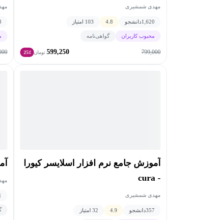
مهدی شمشیری
مهد
1,620
دانشجو
4.8
103 امتیاز
8
محبوب کاربران
گواهی‌نامه
م
599,250
000
799,000
تومان
25٪
آموزش جامع نرم افزار اسلایسر کیورا
آم
- cura
مهد
مهدی شمشیری
1
گ
357
دانشجو
4.9
32 امتیاز