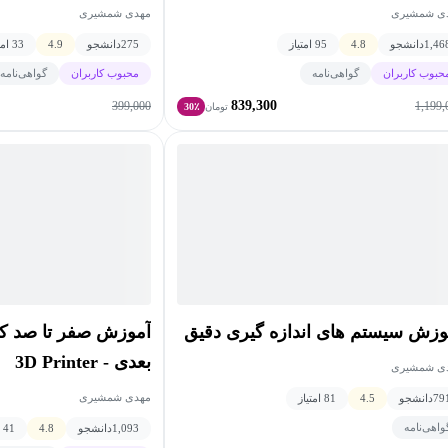
ی شمشیری
مهدی شمشیری
1,46
دانشجو
4.8
95 امتیاز
275
دانشجو
4.9
33 امتیاز
حبوب کاربران
گواهی‌نامه
محبوب کاربران
گواهی‌نامه
839,300
399,000
1,199,
تومان
30٪
وزش سیستم های اندازه گیری دقیق
آموزش صفر تا صد کار
بعدی - 3D Printer
ی شمشیری
مهدی شمشیری
79
دانشجو
4.5
81 امتیاز
واهی‌نامه
1,093
دانشجو
4.8
41 امتیاز