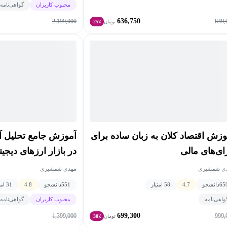
محبوب کاربران
گواهی‌نامه
636,750
2,199,000
849,
تومان
25٪
وزش اقتصاد کلان به زبان ساده برای
زای‌های مالی
در بازار ارزهای دیجیت
ی شمشیری
مهدی شمشیری
65
دانشجو
4.7
58 امتیاز
551
دانشجو
4.8
31 امتیاز
واهی‌نامه
محبوب کاربران
گواهی‌نامه
699,300
1,399,000
999,
تومان
30٪