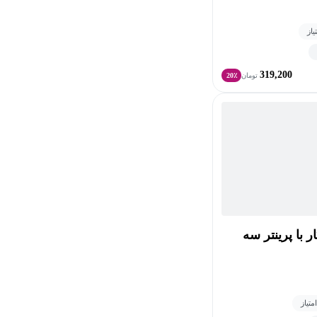
319,200
تومان
20٪
 با پرینتر سه