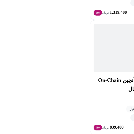
1,319,400
تومان
40٪
آموزش جامع تحلیل آنچین On-Chain
ال
839,400
تومان
40٪