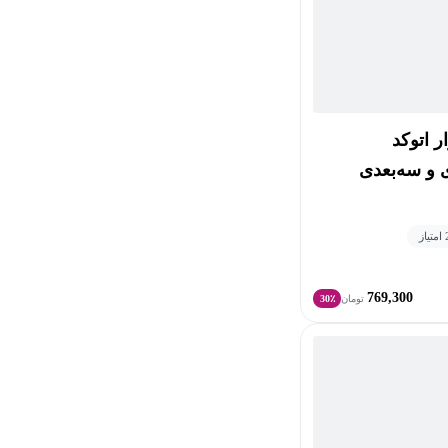
ر اتوکد
ز
769,300
تومان
30٪