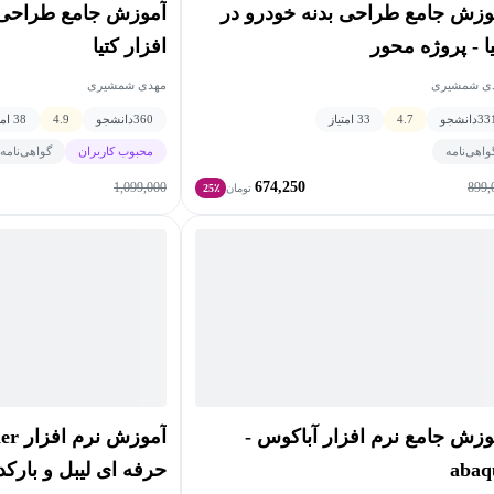
وزش جامع طراحی بدنه خودرو در
آموزش جامع طراحی
ا - پروژه محور
افزار کتیا
ی شمشیری
مهدی شمشیری
33
دانشجو
4.7
33 امتیاز
360
دانشجو
4.9
38 امتیاز
واهی‌نامه
محبوب کاربران
گواهی‌نامه
674,250
1,099,000
899,
تومان
25٪
وزش جامع نرم افزار آباکوس -
abaq
حرفه ای لیبل و بارکد