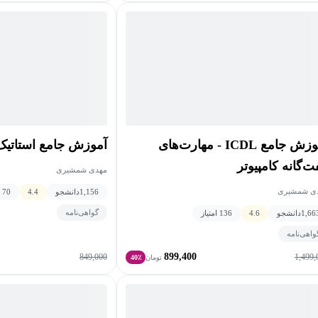
آموزش جامع ICDL - مهارت‌های
آموزش جامع استاتیک 
ت‌گانه کامپیوتر
مهدی شمشیری
ی شمشیری
1,156
دانشجو
4.4
70 امتیاز
گواهی‌نامه
1,66
دانشجو
4.6
136 امتیاز
واهی‌نامه
899,400
849,000
1,499,
تومان
40٪