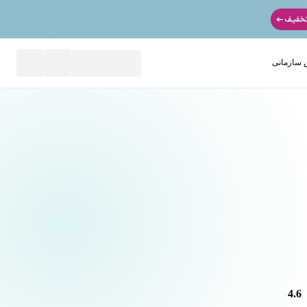
سازمانی
نید
4.6