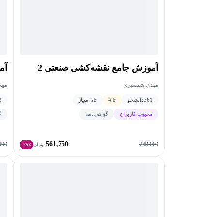
آموزش جامع نقشه‌کشی صنعتی 2
آم
مهدی شمشیری
مهد
361
دانشجو
4.8
28 امتیاز
2
محبوب کاربران
گواهی‌نامه
گ
561,750
000
749,000
تومان
25٪