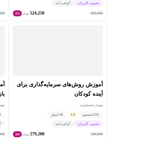
محبوب کاربران
گواهی‌نامه
524,250
000
699,000
تومان
25٪
آموزش روش‌های سرمایه‌گذاری برای
آم
آینده کودکان
با
مهدی شمشیری
مهد
355
دانشجو
4.8
48 امتیاز
0
محبوب کاربران
گواهی‌نامه
گ
279,200
000
349,000
تومان
20٪