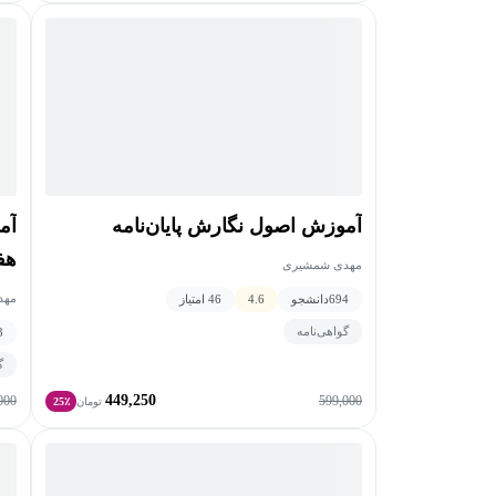
آموزش اصول نگارش پایان‌نامه
هف
مهدی شمشیری
مهد
694
دانشجو
4.6
46 امتیاز
گواهی‌نامه
3
گ
449,250
000
599,000
تومان
25٪