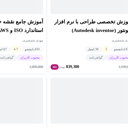
ر فرایند شکلدهی غلتکی انعطاف پذیر - مجله ساخت و تولید
آموزش جامع نقشه خ
وزش تخصصی طراحی با نرم افزار
گاه شهید رجایی تهران
استاندارد ISO و AWS
ر (Autodesk inventor)
مهدی شمشیری
ی شمشیری
343
دانشجو
4.7
67 امتیاز
14
دانشجو
5
30 امتیاز
محبوب کاربران
گواهی‌نامه
حبوب کاربران
گواهی‌نامه
839,300
1,099,000
1,199,
تومان
30٪
ی مختلف