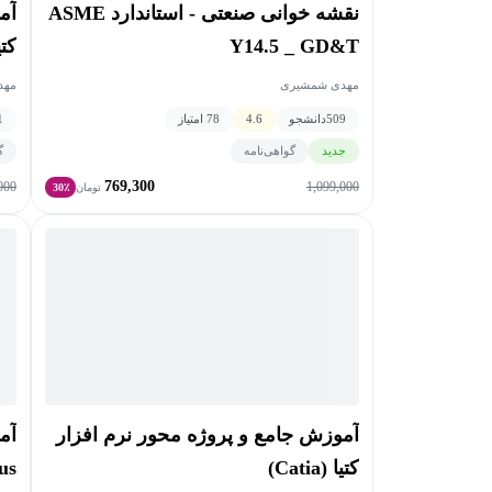
نقشه خوانی صنعتی - استاندارد ASME
آم
Y14.5 _ GD&T
کتی
مهدی شمشیری
مهد
509
دانشجو
4.6
78 امتیاز
1
جدید
گواهی‌نامه
گ
769,300
000
1,099,000
تومان
30٪
آموزش جامع و پروژه محور نرم افزار
آم
کتیا (Catia)
us