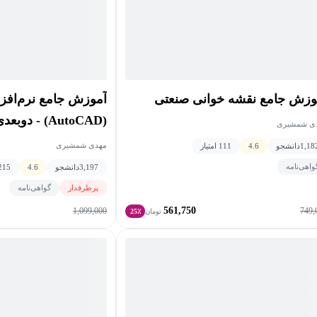
وزش جامع نقشه خوانی صنعتی
آموزش جامع نرم‌افزا
(AutoCAD) - دوبعدی و سه‌بعدی
ی شمشیری
مهدی شمشیری
1,18
دانشجو
4.6
111 امتیاز
واهی‌نامه
3,197
دانشجو
4.6
215 امتیا
پرطرفدار
گواهی‌نامه
561,750
1,099,000
749,
تومان
25٪