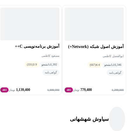
آموزش برنامه‌نویسی C++
آموزش اصول شبکه (Network+)
مسعود کاظمی
ابوالفضل کاظمی
5,392
دانشجو
3.9
(331)
16,346
دانشجو
4.4
(667)
گواهی‌نامه
گواهی‌نامه
1,139,400
779,400
1,899,000
1,299,000
تومان
40٪
تومان
40٪
سیاوش شهشهانی