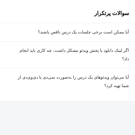
سوالات پرتکرار
آیا ممکن است برخی جلسات یک درس ناقص باشند؟
معمولا تمامی جلسات هر درس به‌طور کامل ضبط می‌شوند؛ اما گاهی
اگر لینک دانلود یا پخش ویدئو مشکل داشت، چه کاری باید انجام
به دلیل برخی ناهماهنگی‌ها ممکن است یک یا چند جلسه ضبط نشده
داد؟
باشد. جزئیات این موارد در توضیحات هر درس درج شده است.
در صورت مواجهه با هرگونه مشکل در دانلود یا پخش ویدئو، می‌توانید
آیا می‌توان ویدئوهای یک درس را به‌صورت سی‌دی یا دی‌وی‌دی از
از طریق صفحه ارتباط با ما اطلاع دهید تا تیم پشتیبانی به‌سرعت مشکل
شما تهیه کرد؟
را بررسی و رفع کند.
در حال حاضر امکان ارسال دروس به‌صورت سی‌دی یا دی‌وی‌دی وجود
ندارد و همه محتواها به شکل آنلاین ارائه می‌شوند.