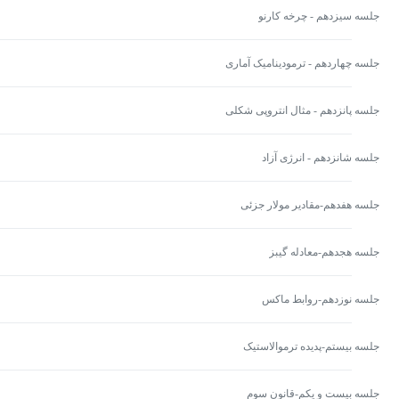
جلسه سیزدهم - چرخه کارنو
جلسه چهاردهم - ترمودینامیک آماری
جلسه پانزدهم - مثال انتروپی شکلی
جلسه شانزدهم - انرژی آزاد
جلسه هفدهم-مقادیر مولار جزئی
جلسه هجدهم-معادله گیبز
جلسه نوزدهم-روابط ماکس
جلسه بیستم-پدیده ترموالاستیک
جلسه بیست و یکم-قانون سوم