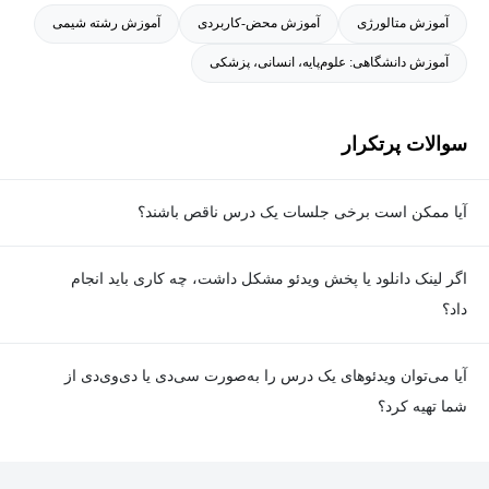
آموزش متالورژی
آموزش محض-کاربردی
آموزش رشته شیمی
آموزش دانشگاهی: علوم‌پایه، انسانی، پزشکی
سوالات پرتکرار
آیا ممکن است برخی جلسات یک درس ناقص باشند؟
معمولا تمامی جلسات هر درس به‌طور کامل ضبط می‌شوند؛ اما گاهی
اگر لینک دانلود یا پخش ویدئو مشکل داشت، چه کاری باید انجام
به دلیل برخی ناهماهنگی‌ها ممکن است یک یا چند جلسه ضبط نشده
داد؟
باشد. جزئیات این موارد در توضیحات هر درس درج شده است.
در صورت مواجهه با هرگونه مشکل در دانلود یا پخش ویدئو، می‌توانید
آیا می‌توان ویدئوهای یک درس را به‌صورت سی‌دی یا دی‌وی‌دی از
از طریق صفحه ارتباط با ما اطلاع دهید تا تیم پشتیبانی به‌سرعت مشکل
شما تهیه کرد؟
را بررسی و رفع کند.
در حال حاضر امکان ارسال دروس به‌صورت سی‌دی یا دی‌وی‌دی وجود