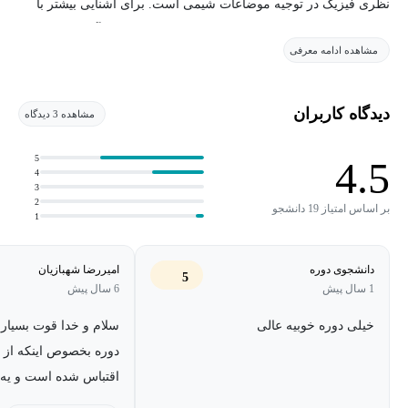
نظری فیزیک در توجیه موضاعات شیمی است. برای آشنایی بیشتر با
دانش
شیمی فیزیک
، بایستی با زیر شاخه‌های این دانش آشنا
مشاهده ادامه معرفی
گردیم.
شیمی فیزیک
پایه‌ای‌ترین شاخهٔ شیمی است. شاخه‌ای که
می‌توان قانون گاه شیمی نامید. این دانش دارای دانشمندان بنامی چون
گیپس ، هملهولتز ، آرنیوس ، نرنست ، شرودینگر و غیره می باشد .
دیدگاه کاربران
مشاهده 3 دیدگاه
5
4.5
4
3
2
بر اساس امتیاز 19 دانشجو
1
دانشجوی دوره
امیررضا شهبازیان
5
1 سال پیش
6 سال پیش
خیلی دوره خوبیه عالی
سلام و خدا قوت بسیار
دوره بخصوص اینکه از 
اقتباس شده است و یه 
اون اینکه حالا که این ق