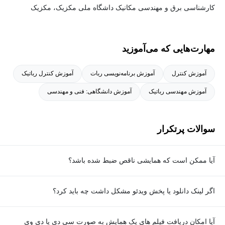
کارشناسی برق و مهندسی مکانیک داشگاه ملی مکزیک، مکزیک
کارشناسی ارشد مهندسی موسسه پلی تکنیک لنینگراد (در حال
مهارت‌هایی که می‌آموزید
حاضر سن پترزبورگ )، اتحاد جماهیر شوروی
آموزش کنترل
آموزش برنامه‌نویسی ربات
آموزش کنترل رباتیک
Docteur D`Etat موسسه پلی تکنیک گرنوبل ، فرانسه
آموزش مهندسی رباتیک
آموزش دانشگاهی: فنی و مهندسی
سوالات پرتکرار
آیا ممکن است که همایشی ناقص ضبط شده باشد؟
ما همواره تلاش کرده­‌ایم که همایش‌ها را به طور کامل ضبط نماییم و در
اگر لینک دانلود یا پخش ویدئو مشکل داشت چه باید کرد؟
اختیار شما دوستان قرار دهیم. اما گاهی برخی ناهماهنگی ها سبب می
شود که یک یا تعدادی از جلسات یک همایش ضبط نشود. توضیح این
در صورتی که با هر گونه مشکلی رو به رو شدید می توانید از طریق
آیا امکان دریافت فیلم های یک همایش به صورت سی دی یا دی وی