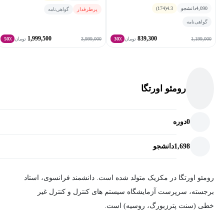
4,090
دانشجو
4.3
(174)
پرطرفدار
گواهی‌نامه
گواهی‌نامه
1,999,500
839,300
3,999,000
1,199,000
تومان
30٪
تومان
50٪
رومئو اورتگا
0
دوره
1,698
دانشجو
رومئو اورتگا در مکزیک متولد شده است. دانشمند فرانسوی، استاد
برجسته، سرپرست آزمایشگاه سیستم های کنترل و کنترل غیر
خطی (سنت پترزبورگ، روسیه) است.