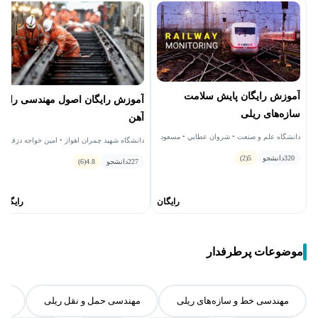
آموزش رایگان پایش سلامت
آموزش رایگان اصول مهندسی راه
سازه‌های ریلی
آهن
دانشگاه علم و صنعت • شروان عطايي • مسعود
دانشگاه شهید چمران اهواز • امین خواجه دزفولی
دهمرده
320
دانشجو
5
(2)
227
دانشجو
4.8
(6)
رایگان
رایگان
موضوعات پرطرفدار
مهندسی خط و سازه‌های ریلی
مهندسی حمل و نقل ریلی
مع