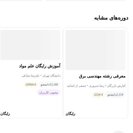
دوره‌های مشابه
آموزش رایگان علم مواد
معرفی رشته مهندسی برق
دانشگاه تهران • علیرضا صادقی
13,160
دانشجو
4.8
(209)
کیارش بازرگان • رضا سروری • جمعی از اساتید
• حمیدرضا امین داور • جواد کاظمی‌تبار •
محبوب کاربران
2,154
مصطفی فتحی
دانشجو
4.4
(22)
رایگان
رایگان