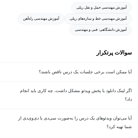
دو دانشگاه شهید چمران اهواز و دانشگاه علم و صنعت ایران را داشته
آموزش مهندسی حمل و نقل ریلی
است.
آموزش مهندسی خط و سازه‌های ریلی
آموزش مهندسی راه‌آهن
آموزش دانشگاهی: فنی و مهندسی
سوالات پرتکرار
آیا ممکن است برخی جلسات یک درس ناقص باشند؟
معمولا تمامی جلسات هر درس به‌طور کامل ضبط می‌شوند؛ اما گاهی
اگر لینک دانلود یا پخش ویدئو مشکل داشت، چه کاری باید انجام
به دلیل برخی ناهماهنگی‌ها ممکن است یک یا چند جلسه ضبط نشده
داد؟
باشد. جزئیات این موارد در توضیحات هر درس درج شده است.
در صورت مواجهه با هرگونه مشکل در دانلود یا پخش ویدئو، می‌توانید
آیا می‌توان ویدئوهای یک درس را به‌صورت سی‌دی یا دی‌وی‌دی از
از طریق صفحه ارتباط با ما اطلاع دهید تا تیم پشتیبانی به‌سرعت مشکل
شما تهیه کرد؟
را بررسی و رفع کند.