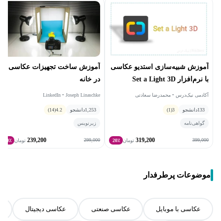
آموزش شبیه‌سازی استدیو عکاسی
آموزش ساخت تجهیزات عکاسی
با نرم‌افزار Set a Light 3D
در خانه
آکادمی نیک‌درس • محمدرضا سعادتی
LinkedIn • Joseph Linaschke
133
دانشجو
3
(1)
1,253
دانشجو
4.2
(14)
گواهی‌نامه
زیرنویس
239,200
319,200
299,000
399,000
تومان
20٪
تومان
20٪
موضوعات پرطرفدار
عکاسی با موبایل
عکاسی صنعتی
عکاسی دیجیتال