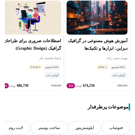
آموزش هوش مصنوعی در گرافیک
اصطلاحات ضروری برای طراحان
دیزاین: ابزارها و تکنیک‌ها
گرافیک (Graphic Design)
مهدی حبیبی‌ زاده
ارشیا شایسته تبار
955
دانشجو
4.5
(26)
941
دانشجو
4.5
(135)
گواهی‌نامه
گواهی‌نامه
486,750
674,250
649,000
899,000
تومان
25٪
تومان
25٪
موضوعات پرطرفدار
فتوشاپ
ایلوستریتور
ساخت پوستر
لایت روم