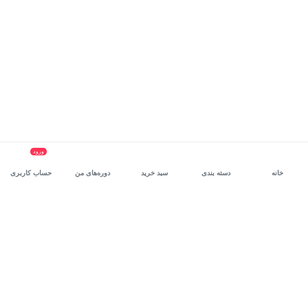
ورود
خانه
دسته بندی
سبد خرید
دوره‌های من
حساب کاربری
سرویس سازمانی مکتب‌خونه
، بستر رشد و توانمندسازی حرفه‌ای
کارکنان در مسیر توسعه‌ فردی آن‌هاست.