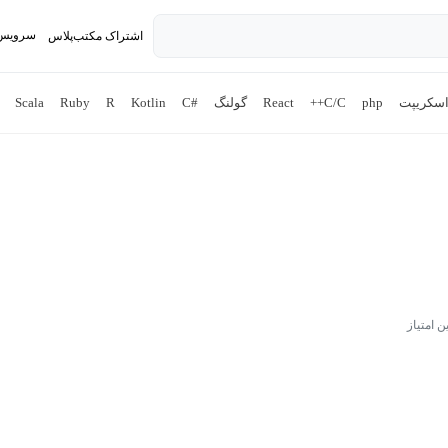
سرویس 
اشتراک مکتب‌پلاس
تدریس ک
اسکریپت
php
C/C++
React
گولنگ
#C
Kotlin
R
Ruby
Scala
ن امتیاز