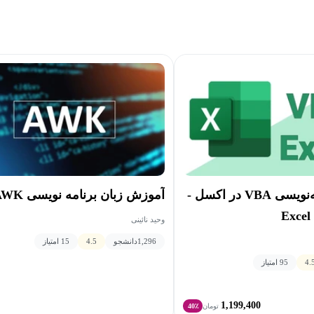
آموزش برنامه‌نویسی VBA در اکسل -
آموزش زبان برنامه نویسی AWK
Excel
وحید نائینی
1,296
دانشجو
4.5
15 امتیاز
4.
95 امتیاز
1,199,400
تومان
40٪