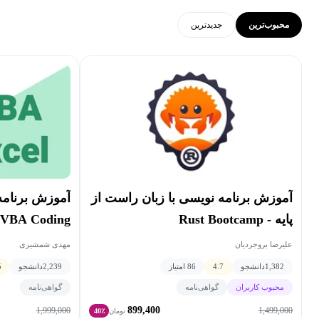
محبوب‌ترین
جدید‌ترین
آموزش برنامه نویسی با زبان راست از
پایه - Rust Bootcamp
 VBA Coding
علیرضا بروجردیان
مهدی شمشیری
1,382
دانشجو
4.7
86 امتیاز
2,239
دانشجو
5
محبوب کاربران
گواهی‌نامه
گواهی‌نامه
899,400
1,999,000
1,499,000
تومان
40٪