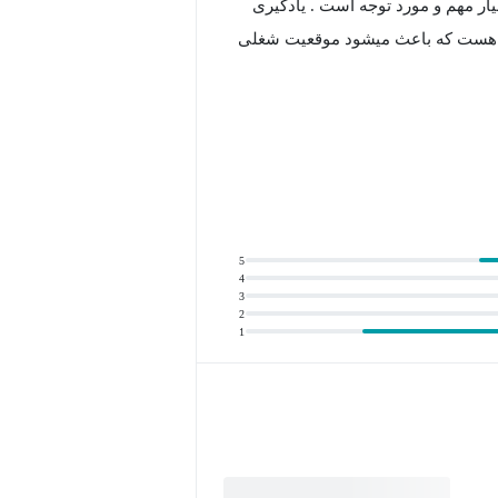
یار مهم و مورد توجه است . یادگیری
ی هست که باعث میشود موقعیت شغلی
ه ای وردپرس و پلاگین نویسی میپردازیم.
دوره شامل ایجاد شورتکد ، ایجاد پنل مدیریت ، درخواستهای API و... می باشد. در این دوره سعی بر آن
ش داده شوند. در پایان دوره شما
م اموزش داده شده و تمرین شما به دست می
5
4
3
2
1