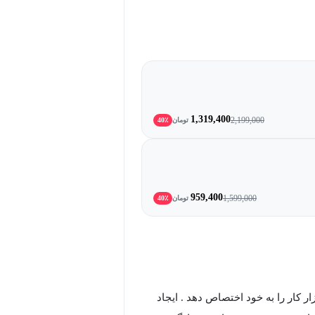
1,319,400
2,199,000
تومان
40٪
959,400
1,599,000
تومان
40٪
ادی از بازار کار را به خود اختصاص دهد . ایجاد