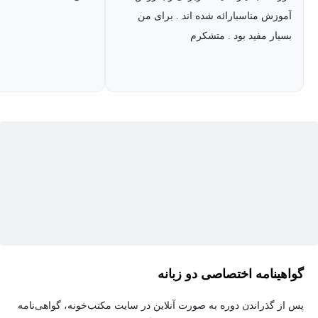
ارائه‌های خود یاد بگیرید مثل ساخت ارائه به کمک
هوش مصنوعی،
آموزش مناسبارائه شده اند . برای من
موشن گرافیک
و یا کلی مطالب جذاب دیگه.
بسیار مفید بود . متشکرم
راستی
قیمت
دوره رو هم
خیلی پایین
در نظر گرفتیم تا همه شما
عزیزان بتونید از این آموزش استفاده کنید.
گواهینامه اختصاصی دو زبانه
پس از گذراندن دوره به صورت آنلاین در سایت مکتب‌خونه، گواهی‌نامه