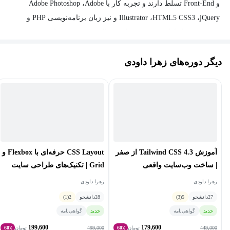
و Front-End تسلط دارند و تجربه کار با Adobe Photoshop ،Adobe
Illustrator ،HTML5 CSS3 ،jQuery و نیز زبان برنامه‌نویسی PHP و
WordPress را دارا هستند. وی سابقه فعالیت در زمینه برنامه‌نویسی در
شرکت‌ها و تدریس در حوزه‌های طراحی وب‌سایت را نیز دارند و
دیگر دوره‌های زهرا داودی
برنامه‌نویسی Laravel بصورت فول استک، برنامه‌نویسی وردپرس،
React و فریم‌ورک‌های جاوااسکریپت (JavaScript) از فعالیت‌های کاری و
تخصصی ایشان محسوب می‌شود.
آموزش Tailwind CSS 4.3 از صفر
CSS Layout حرفه‌ای با Flexbox و
| ساخت وب‌سایت واقعی
Grid | تکنیک‌های طراحی سایت
واکنش‌گرا
زهرا داودی
زهرا داودی
27
دانشجو
5
(3)
28
دانشجو
2
(1)
جدید
گواهی‌نامه
جدید
گواهی‌نامه
199,600
179,600
499,000
449,000
تومان
60٪
تومان
60٪