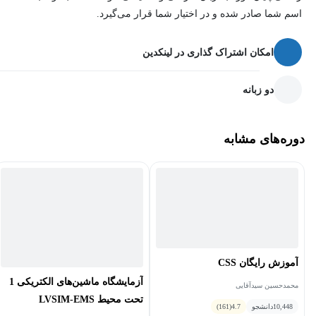
در واقع نوعی سرمایه‌گذاری است؛ سرمایه‌گذاری بر روی امنیت
اسم شما صادر شده و در اختیار شما قرار می‌گیرد.
دیجیتال، پایداری کسب‌وکار و رشد بلندمدت در دنیای رقابتی آنلاین.
امکان اشتراک گذاری در لینکدین
اگر به دنبال حفظ جایگاه خود در فضای اینترنت و ساختن یک زیرساخت
امن و قابل اعتماد برای آینده‌ی کسب‌وکارتان هستید، این دوره می‌تواند
دو زبانه
نقطه شروعی هوشمندانه و ضروری برای شما باشد.
دوره‌های مشابه
آموزش رایگان CSS
آزمایشگاه ماشین‌های الکتریکی 1
محمدحسین سیدآقایی
تحت محیط LVSIM-EMS
10,448
دانشجو
4.7
(161)