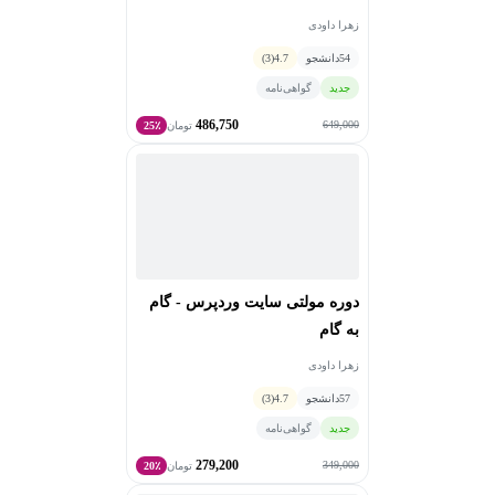
زهرا داودی
54
دانشجو
4.7
(3)
جدید
گواهی‌نامه
486,750
649,000
تومان
25٪
دوره مولتی سایت وردپرس - گام
به گام
زهرا داودی
57
دانشجو
4.7
(3)
جدید
گواهی‌نامه
279,200
349,000
تومان
20٪