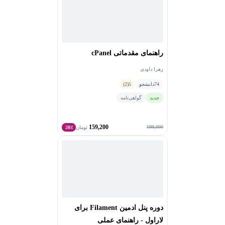
راهنمای مقدماتی cPanel
زهرا داودی
74
دانشجو
5
(2)
جدید
گواهی‌نامه
159,200
199,000
تومان
20٪
دوره پنل ادمین Filament برای
لاراول - راهنمای عملی