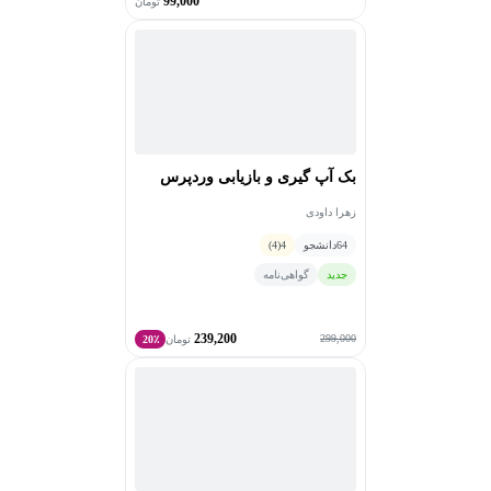
99,000
تومان
بک آپ گیری و بازیابی وردپرس
زهرا داودی
64
دانشجو
4
(4)
جدید
گواهی‌نامه
239,200
299,000
تومان
20٪