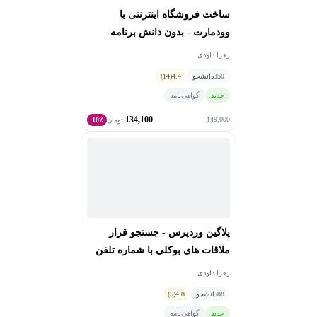
ساخت فروشگاه اینترنتی با
وودمارت - بدون دانش برنامه
نویسی
زهرا داودی
350
دانشجو
4.4
(14)
جدید
گواهی‌نامه
134,100
149,000
تومان
10٪
پلاگین وردپرس - جستجو قرار
ملاقات های بوکلی با شماره تلفن
زهرا داودی
88
دانشجو
4.8
(5)
جدید
گواهی‌نامه