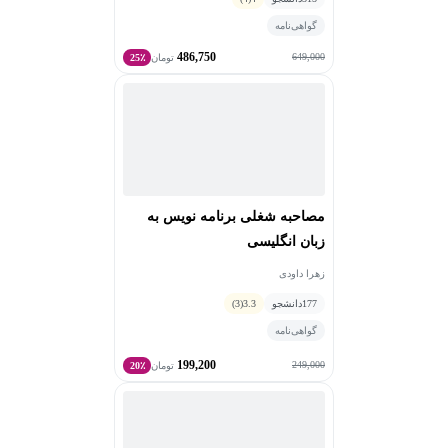
گواهی‌نامه
486,750
649,000
تومان
25٪
مصاحبه شغلی برنامه نویس به
زبان انگلیسی
زهرا داودی
177
دانشجو
3.3
(3)
گواهی‌نامه
199,200
249,000
تومان
20٪