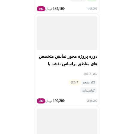
134,100
149,000
تومان
10٪
دوره پروژه محور نمایش متخصص
های مناطق براساس نقشه با
وردپرس
زهرا داودی
92
دانشجو
3.7
(3)
گواهی‌نامه
199,200
249,000
تومان
20٪