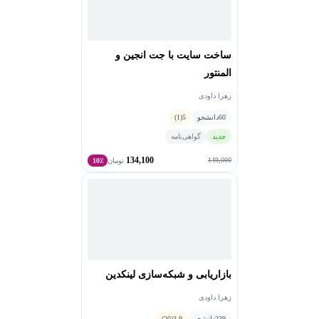
ساخت سایت با جت انجین و
المنتور
زهرا داودی
60
دانشجو
5
(1)
جدید
گواهی‌نامه
134,100
149,000
تومان
10٪
بازاریابی و شبکه‌سازی لینکدین
زهرا داودی
239
دانشجو
3.9
(20)