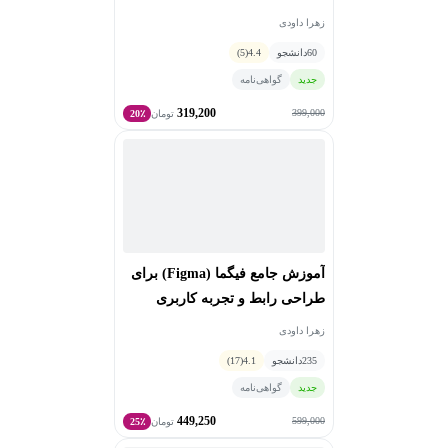
زهرا داودی
60
دانشجو
4.4
(5)
جدید
گواهی‌نامه
319,200
399,000
تومان
20٪
آموزش جامع فیگما (Figma) برای
طراحی رابط و تجربه کاربری
زهرا داودی
235
دانشجو
4.1
(17)
جدید
گواهی‌نامه
449,250
599,000
تومان
25٪