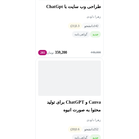
طراحی وب سایت با ChatGpt
زهرا داودی
142
دانشجو
3.3
(21)
جدید
گواهی‌نامه
359,200
449,000
تومان
20٪
Canva و ChatGPT برای تولید
محتوا به صورت انبوه
زهرا داودی
252
دانشجو
3.6
(20)
جدید
گواهی‌نامه