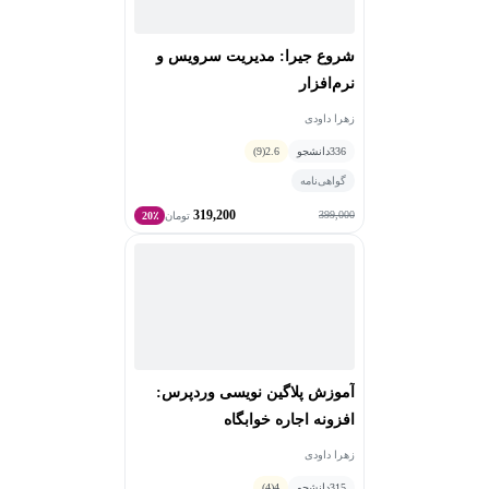
شروع جیرا: مدیریت سرویس و
نرم‌افزار
زهرا داودی
336
دانشجو
2.6
(9)
گواهی‌نامه
319,200
399,000
تومان
20٪
آموزش پلاگین نویسی وردپرس:
افزونه اجاره خوابگاه
زهرا داودی
315
دانشجو
4
(4)