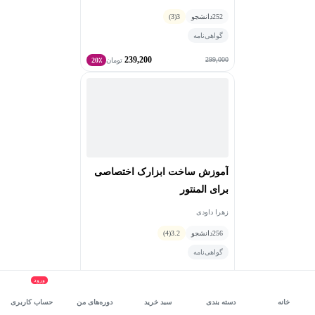
252
دانشجو
3
(3)
گواهی‌نامه
239,200
299,000
تومان
20٪
آموزش ساخت ابزارک اختصاصی
برای المنتور
زهرا داودی
256
دانشجو
3.2
(4)
گواهی‌نامه
159,200
199,000
تومان
20٪
ورود
خانه
دسته بندی
سبد خرید
دوره‌های من
حساب کاربری