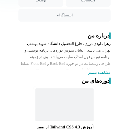
وب‌سایت
یوتیوب
اینستاگرام
درباره من
زهرا داودی درزی ، فارغ التحصیل دانشگاه شهید بهشتی
تهران می باشد . ایشان مدرس دوره‌های برنامه نویسی و
برنامه نویس فول استک سایت می‌باشد . وی در زمینه
طراحی وب‌سایت در دو حوزه Back-End و Front-End تسلط
دارند و تجربه کار با Adobe Photoshop ،Adobe Illustrator
مشاهده بیشتر
،HTML5 CSS3 ،jQuery و نیز زبان برنامه‌نویسی PHP و
دوره‌های من
WordPress را دارا هستند. وی سابقه فعالیت در زمینه
برنامه‌نویسی در شرکت‌ها و تدریس در حوزه‌های طراحی
وب‌سایت را نیز دارند و برنامه‌نویسی Laravel بصورت فول
استک، برنامه‌نویسی وردپرس، React و فریم‌ورک‌های
جاوااسکریپت (JavaScript) از فعالیت‌های کاری و تخصصی
ایشان محسوب می‌شود.
آموزش Tailwind CSS 4.3 از صفر