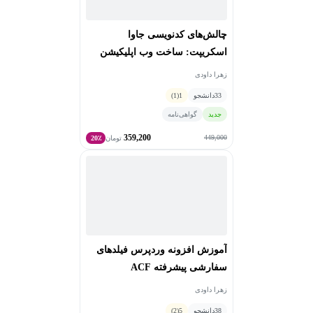
چالش‌های کدنویسی جاوا
اسکریپت: ساخت وب اپلیکیشن
زهرا داودی
33
دانشجو
1
(1)
جدید
گواهی‌نامه
359,200
449,000
تومان
20٪
آموزش افزونه وردپرس فیلدهای
سفارشی پیشرفته ACF
زهرا داودی
38
دانشجو
5
(2)