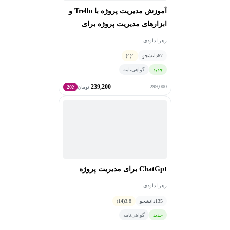
آموزش مدیریت پروژه با Trello و
ابزارهای مدیریت پروژه برای
وردپرس
زهرا داودی
67
دانشجو
4
(4)
جدید
گواهی‌نامه
239,200
299,000
تومان
20٪
ChatGpt برای مدیریت پروژه
زهرا داودی
135
دانشجو
3.8
(14)
جدید
گواهی‌نامه