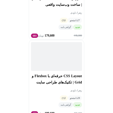
| ساخت وب‌سایت واقعی
زهرا داودی
27
دانشجو
5
(3)
جدید
گواهی‌نامه
179,600
449,000
تومان
60٪
CSS Layout حرفه‌ای با Flexbox و
Grid | تکنیک‌های طراحی سایت
واکنش‌گرا
زهرا داودی
28
دانشجو
2
(1)
جدید
گواهی‌نامه