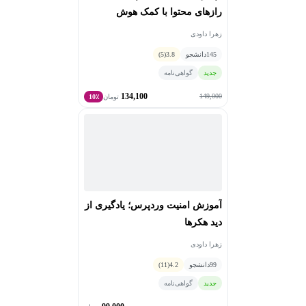
رازهای محتوا با کمک هوش
مصنوعی
زهرا داودی
145
دانشجو
3.8
(5)
جدید
گواهی‌نامه
134,100
149,000
تومان
10٪
آموزش امنیت وردپرس؛ یادگیری از
دید هکرها
زهرا داودی
99
دانشجو
4.2
(11)
جدید
گواهی‌نامه