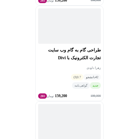
159,200
199,000
تومان
20٪
طراحی گام به گام وب سایت
تجارت الکترونیک با Divi
زهرا داودی
42
دانشجو
3.7
(3)
جدید
گواهی‌نامه
159,200
199,000
تومان
20٪