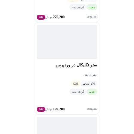
جدید
گواهی‌نامه
279,200
349,000
تومان
20٪
سئو تکنیکال در وردپرس
زهرا داودی
76
دانشجو
4
(2)
جدید
گواهی‌نامه
199,200
249,000
تومان
20٪