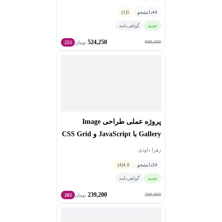
44
دانشجو
5
(1)
جدید
گواهی‌نامه
524,250
699,000
تومان
25٪
پروژه عملی طراحی Image
Gallery با JavaScript و CSS Grid
زهرا داودی
34
دانشجو
4.8
(4)
جدید
گواهی‌نامه
239,200
299,000
تومان
20٪