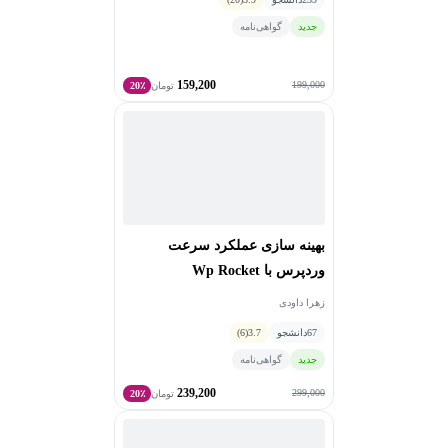
جدید
گواهی‌نامه
159,200
199,000
تومان
20٪
بهینه سازی عملکرد سرعت
وردپرس با Wp Rocket
زهرا داودی
67
دانشجو
3.7
(6)
جدید
گواهی‌نامه
239,200
299,000
تومان
20٪