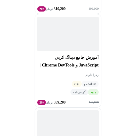
319,200
399,000
تومان
20٪
آموزش جامع دیباگ کردن
JavaScript و Chrome DevTools |
رفع خطاهای سایت مانند یک
زهرا داودی
برنامه‌نویس حرفه‌ای
34
دانشجو
2
(1)
جدید
گواهی‌نامه
359,200
449,000
تومان
20٪