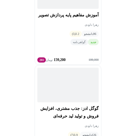
آموزش مفاهیم پایه پردازش تصویر
زهرا داودی
96
دانشجو
3.2
(5)
جدید
گواهی‌نامه
159,200
199,000
تومان
20٪
گوگل ادز: جذب مشتری، افزایش
فروش و تولید لید حرفه‌ای
زهرا داودی
126
دانشجو
3.9
(7)