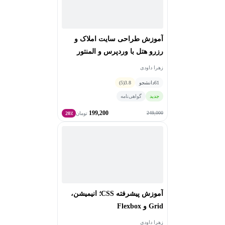
آموزش طراحی سایت املاک و
رزرو هتل با وردپرس و المنتور
زهرا داودی
61
دانشجو
3.8
(5)
جدید
گواهی‌نامه
199,200
249,000
تومان
20٪
آموزش پیشرفته CSS؛ انیمیشن،
Grid و Flexbox
زهرا داودی