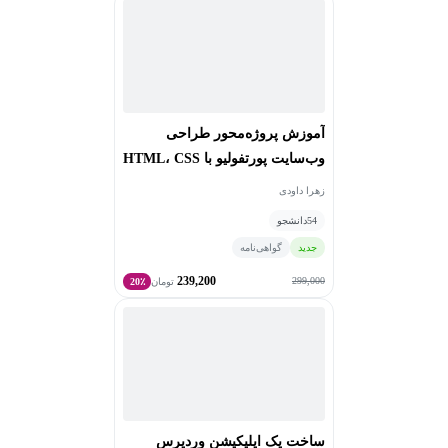
آموزش پروژه‌محور طراحی
وب‌سایت پورتفولیو با HTML، CSS
و Boot
زهرا داودی
54
دانشجو
جدید
گواهی‌نامه
239,200
299,000
تومان
20٪
ساخت یک اپلیکیشن وردپرس