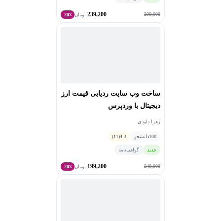
239,200
299,000
تومان
20٪
ساخت وب سایت ردیابی قیمت ارز
دیجیتال با وردپرس
زهرا داودی
100
دانشجو
4.3
(11)
جدید
گواهی‌نامه
199,200
249,000
تومان
20٪