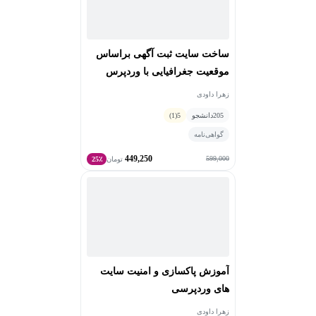
ساخت سایت ثبت آگهی براساس
موقعیت جغرافیایی با وردپرس
زهرا داودی
205
دانشجو
5
(1)
گواهی‌نامه
449,250
599,000
تومان
25٪
آموزش پاکسازی و امنیت سایت
های وردپرسی
زهرا داودی