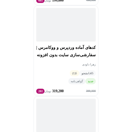
199,600
499,000
تومان
60٪
کدهای آماده وردپرس و ووکامرس |
سفارشی‌سازی سایت بدون افزونه
زهرا داودی
65
دانشجو
5
(1)
جدید
گواهی‌نامه
319,200
399,000
تومان
20٪