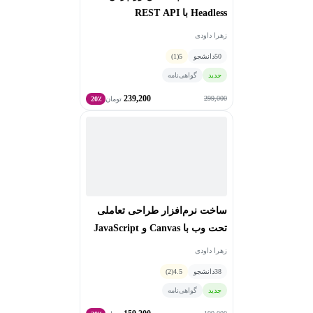
Headless با REST API
زهرا داودی
50
دانشجو
5
(1)
جدید
گواهی‌نامه
239,200
299,000
تومان
20٪
ساخت نرم‌افزار طراحی تعاملی
تحت وب با Canvas و JavaScript
زهرا داودی
38
دانشجو
4.5
(2)
جدید
گواهی‌نامه