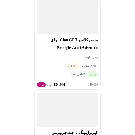
مسترکلاس ChatGPT برای
Google Ads (Adwords)
زهرا داودی
178
دانشجو
3.8
(14)
جدید
گواهی‌نامه
134,100
149,000
تومان
10٪
کپی‌رایتینگ با چت‌جی‌پی‌تی -