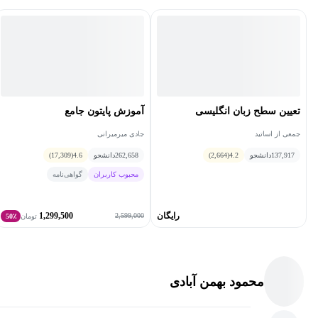
تعیین سطح زبان انگلیسی
آموزش پایتون جامع
جمعی از اساتید
جادی میرمیرانی
137,917
دانشجو
4.2
(2,664)
262,658
دانشجو
4.6
(17,309)
محبوب کاربران
گواهی‌نامه
رایگان
1,299,500
2,599,000
تومان
50٪
محمود بهمن آبادی