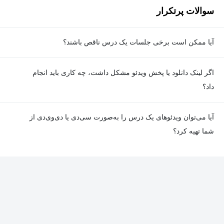
سوالات پرتکرار
آیا ممکن است برخی جلسات یک درس ناقص باشند؟
معمولا تمامی جلسات هر درس به‌طور کامل ضبط می‌شوند؛ اما گاهی
اگر لینک دانلود یا پخش ویدئو مشکل داشت، چه کاری باید انجام
به دلیل برخی ناهماهنگی‌ها ممکن است یک یا چند جلسه ضبط نشده
داد؟
باشد. جزئیات این موارد در توضیحات هر درس درج شده است.
در صورت مواجهه با هرگونه مشکل در دانلود یا پخش ویدئو، می‌توانید
آیا می‌توان ویدئوهای یک درس را به‌صورت سی‌دی یا دی‌وی‌دی از
از طریق صفحه ارتباط با ما اطلاع دهید تا تیم پشتیبانی به‌سرعت مشکل
شما تهیه کرد؟
را بررسی و رفع کند.
در حال حاضر امکان ارسال دروس به‌صورت سی‌دی یا دی‌وی‌دی وجود
ندارد و همه محتواها به شکل آنلاین ارائه می‌شوند.