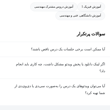
آموزش فیزیک 1
آموزش دروس مشترک مهندسی
آموزش دانشگاهی: فنی و مهندسی
سوالات پرتکرار
آیا ممکن است برخی جلسات یک درس ناقص باشند؟
معمولا تمامی جلسات هر درس به‌طور کامل ضبط می‌شوند؛ اما گاهی
اگر لینک دانلود یا پخش ویدئو مشکل داشت، چه کاری باید انجام
به دلیل برخی ناهماهنگی‌ها ممکن است یک یا چند جلسه ضبط نشده
داد؟
باشد. جزئیات این موارد در توضیحات هر درس درج شده است.
در صورت مواجهه با هرگونه مشکل در دانلود یا پخش ویدئو، می‌توانید
آیا می‌توان ویدئوهای یک درس را به‌صورت سی‌دی یا دی‌وی‌دی از
از طریق صفحه ارتباط با ما اطلاع دهید تا تیم پشتیبانی به‌سرعت مشکل
شما تهیه کرد؟
را بررسی و رفع کند.
در حال حاضر امکان ارسال دروس به‌صورت سی‌دی یا دی‌وی‌دی وجود