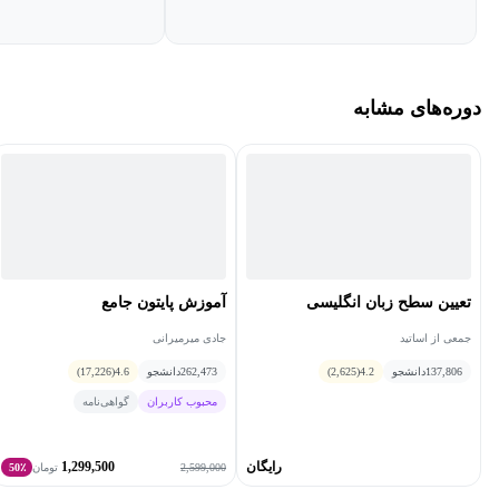
دوره‌های مشابه
تعیین سطح زبان انگلیسی
آموزش پایتون جامع
جمعی از اساتید
جادی میرمیرانی
137,806
دانشجو
4.2
(2,625)
262,473
دانشجو
4.6
(17,226)
محبوب کاربران
گواهی‌نامه
رایگان
1,299,500
2,599,000
تومان
50٪