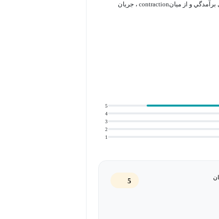
2- كاربرد معادله انرژي در هیدرولیک جریان دائمی: انرژي مخصوص، جريان از روي برآمدگي و از ميانcontraction ، جريان
5
4
3
2
1
ان
5