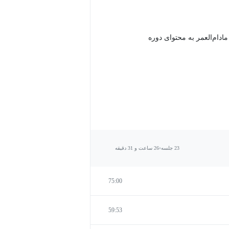
دام‌العمر به محتوای دوره
23 جلسه
26 ساعت و 31 دقیقه
75:00
59:53