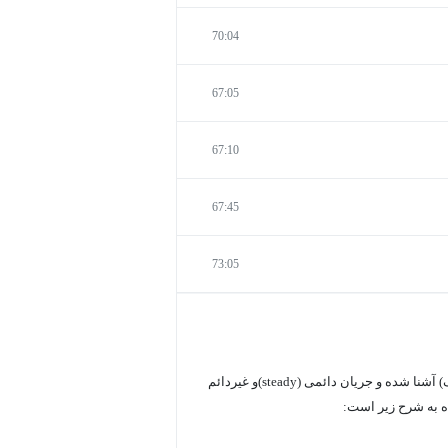
70:04
67:05
67:10
67:45
73:05
در این درس با مفاهیم و اصول حرکت سیال در کانالهای باز و رودخانه ها (هیدرولیک) آشنا شده و جریان دائمی (steady)و غیردائم