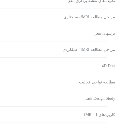
تکنیک های نقشه برداری مغز
مراحل مطالعه fMRI- ساختاری
برشهای مغز
مراحل مطالعه fMRI- عملکردی
4D Data
مطالعه نواحی فعالیت
Task Design Study
کاربردهای fMRI -1