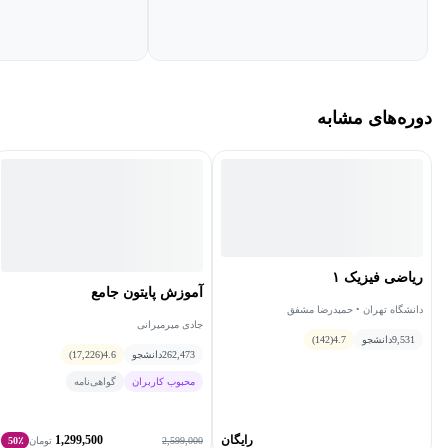
شریف برگزار شده است.
دوره آموزش فیزیک 3 چه مزیت‌هایی دارد؟
در دوره آموزش فیزیک 3 تمام سرفصل‌های کتاب به‌صورت جامع
دوره‌های مشابه
پوشش داده‌شده است. در این آموزش، دانش‌آموزان با مبحث حرکت
مانند حرکت هماهنگ، حرکت با سرعت ثابت و، حرکت هماهنگ ساده و
نحوه حل مسائل آن‌ها آشنا می‌شوند. مبحث امواج که در آن از
مشخصه‌های موج مانند تداخل و پراش صحبت می‌شود، بخشی از این
آموزش را به خود اختصاص داده است. علاوه بر این مبحث دینامیک و
حرکت دایره‌ای که در مورد قوانین نیوتن، حرکت دایره‌ای و نیروی
ریاضی فیزیک ١
آموزش پایتون جامع
گرانشی استبوده در دوره آموزش فیزیک 3 گفته خواهد شد. فیزیک اتمی
دانشگاه تهران • حمیدرضا مشفق
جادی میرمیرانی
و فیزیک هسته‌ای دو مبحث دیگر کتاب فیزیک 3 هستند که در مورد
9,531
دانشجو
4.7
(142)
262,473
دانشجو
4.6
(17,226)
مفاهیم اولیه‌ای آن‌ها صحبت شده است.
محبوب کاربران
گواهی‌نامه
دوره آموزش فیزیک ٣ برای چه کسانی مناسب است؟
رایگان
1,299,500
2,599,000
تومان
50٪