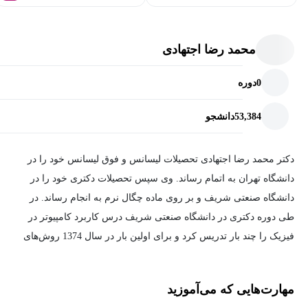
این دوره آموزشی برای تمامی دانش آموزان پشت‌کنکوری و
دانش‌آموزان محصل در کلاس دوزدهم تجربی و ریاضی مناسب است و
با این حال همه افرادی که به علم فیزیک علاقه‌مند بوده و یا دانشجوی
محمد رضا اجتهادی
فیزیک هستند نیز می‌توانند از محتوای این دوره بهره ببرند.
0
دوره
اهمیت یادگیری درس فیزیک 3
53,384
دانشجو
درس فیزیک 3 در پایه دوازدهم نسبت به درس‌های فیزیک پایه دهم و
یازدهم کمی دشوارتر است؛ اما مهم‌ترین عاملی که باعث اهمیت این
دکتر محمد رضا اجتهادی تحصیلات لیسانس و فوق لیسانس خود را در
درس می‌شود، موفقیت در بخش فیزیک کنکور به‌حساب می‌آید.
دانشگاه تهران به اتمام رساند. وی سپس تحصیلات دکتری خود را در
ازاین‌رو دانش‌آموزان باید به دنبال یادگیری عمیق و کاملاً مفهومی
دانشگاه صنعتی شریف و بر روی ماده چگال نرم به انجام رساند. در
مطالب فیزیک 3 باشند تا به‌راحتی از پس تست‌های کنکور برآیند. از
طی دوره دکتری در دانشگاه صنعتی شریف درس کاربرد کامپیوتر در
طرف دیگر فیزیک زیربنای تمام علوم دیگر است و یادگیری مفاهیم پایه
فیزیک را چند بار تدریس کرد و برای اولین بار در سال 1374 روش‌های
آن برای موفقیت در اکثر رشته‌های دانشگاهی به عنوان امری مهم تلقی
شبیه‌سازی در فیزیک را در قالب این درس تدریس نمود.
می‌شود.
فعالیت علمی وی در گرایش ماده‌چگال نرم است. ماده‌ چگال نرم یکی
مهارت‌هایی که می‌آموزید
از شاخه‌های فیزیک است که بامسائل زیستی مرتبط است.
چگونگی آموزش فیزیک 3