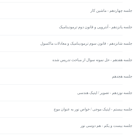
جلسه چهاردهم - ماشین کار
جلسه پانزدهم - آنتروپی و قانون دوم ترمودینامیک
جلسه شانزدهم - قانون سوم ترمودینامیک و معادلات ماکسول
جلسه هفدهم - حل نمونه سوال از مباحث تدریس شده
جلسه هجدهم
جلسه نوزدهم - تصویر / اپتیک هندسی
جلسه بیستم - اپتیک موجی / خواص نور به عنوان موج
جلسه بیست و یکم - هم دوسی نور