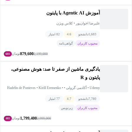
آموزش Agentic AI با پایتون
علیرضا اخوان‌پور • کلاس ویژن
1,683
دانشجو
4.6
82 امتیاز
محبوب کاربران
گواهی‌نامه
879,600
تومان
2,199,000
60٪
یادگیری ماشین از صفر تا صد: هوش مصنوعی،
پایتون و R
Udemy • آکادمی گرولی • Hadelin de Ponteves • Kirill Eremenko •
SuperDataScience Team • Ligency Team
7,780
دانشجو
4.7
77 امتیاز
محبوب کاربران
زیرنویس
1,799,400
تومان
2,999,000
40٪