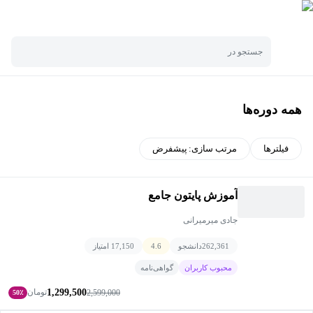
جستجو در
همه دوره‌ها
فیلترها
مرتب سازی:
پیشفرض
آموزش پایتون جامع
جادی میرمیرانی
262,361
دانشجو
4.6
17,150 امتیاز
محبوب کاربران
گواهی‌نامه
1,299,500
تومان
2,599,000
50٪