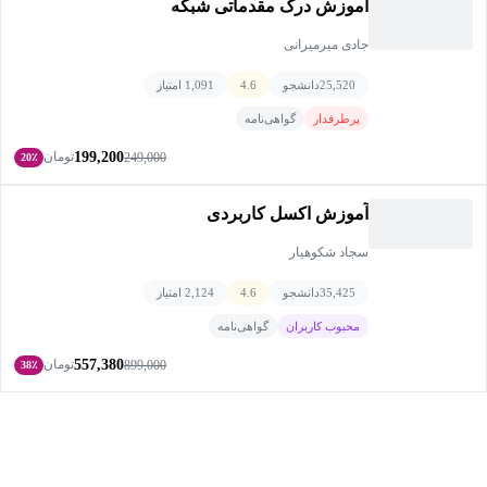
آموزش درک مقدماتی شبکه
جادی میرمیرانی
25,520
دانشجو
4.6
1,091 امتیاز
پرطرفدار
گواهی‌نامه
199,200
تومان
249,000
20٪
آموزش اکسل کاربردی
سجاد شکوهیار
35,425
دانشجو
4.6
2,124 امتیاز
محبوب کاربران
گواهی‌نامه
557,380
تومان
899,000
38٪