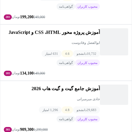
محبوب کاربران
گواهی‌نامه
199,200
تومان
249,000
20٪
آموزش پروژه محور CSS ،HTML و JavaScript
ابوالفضل وفادوست
10,732
دانشجو
4.6
631 امتیاز
محبوب کاربران
گواهی‌نامه
134,100
تومان
149,000
10٪
آموزش جامع گیت و گیت هاب 2026
جادی میرمیرانی
29,683
دانشجو
4.8
1,296 امتیاز
محبوب کاربران
گواهی‌نامه
909,300
تومان
1,299,000
30٪