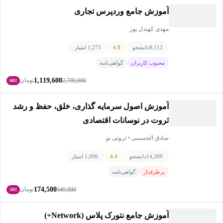
آموزش جامع وردپرس تجاری
مهدی کهندل پور
9,112
دانشجو
4.8
1,275 امتیاز
محبوب کاربران
گواهی‌نامه
1,119,600
تومان
2,799,000
60٪
آموزش اصول سرمايه گذاری، خلق، حفظ و رشد
ثروت در نوسانات اقتصادی
صادق الحسینی • ثروتی نو
14,309
دانشجو
4.4
1,096 امتیاز
پرطرفدار
گواهی‌نامه
174,500
تومان
349,000
50٪
آموزش جامع نتورک پلاس (Network+)