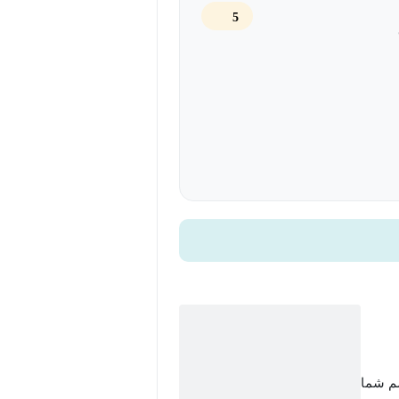
5
سم شما