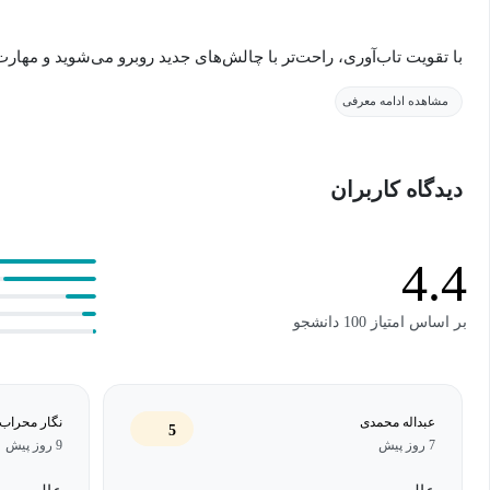
با تقویت تاب‌آوری، راحت‌تر با چالش‌های جدید روبرو می‌شوید و مهارت
دست می‌آورید. در این دوره، تاتیانا کولوو، استاد دانشکده کسب‌وکار 
مشاهده ادامه معرفی
می‌آموزد که چگونه با بالا بردن «آستانه تاب‌آوری» خود، از موقعیت‌ها
برای آمادگی در برابر شرایط سخت و پنج راهبرد برای بازتاب درباره‌ی آ
دیدگاه کاربران
با شرکت در این دوره، جایگاه خود را در مقیاس تاب‌آوری پیدا کنید، 
استراتژی‌های لازم برای پر کردن این فاصله را بیاموزید.
4.4
بر اساس امتیاز 100 دانشجو
عبداله محمدی
نگار محراب
5
7 روز پیش
9 روز پیش