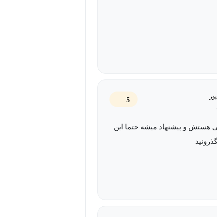
پور
5
 هستش و پیشنهاد میشه حتما این
گذرونید