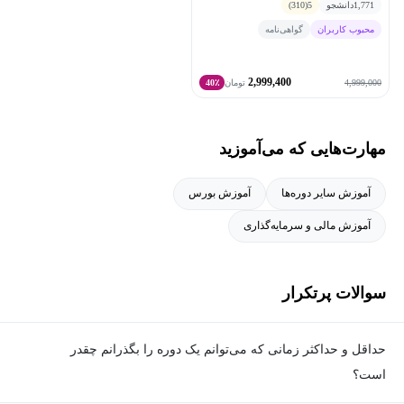
1,771
دانشجو
5
(310)
دانشجوها روبه‌رو شده که رضایت بالایی از این دوره‌ها داشتن
.
محبوب کاربران
گواهی‌نامه
همیشه سعی میکنم با اتکا به تجربه‌ی شخصی‌ام در آموزش و تولید
محتوای آموزشی، مفاهیم رو به شکلی روان، دقیق و کاملاً مطابق با
2,999,400
4,999,000
تومان
40٪
استانداردهای بین‌المللی ارائه کنم
.
هدف نهائیم اینه که به شما کمک کنم تا بتونید با خیال راحت و
اعتماد‌به‌نفس بالا، مفاهیم مورد نظر رو یاد بگیرید و به کار ببندید
.
مهارت‌هایی که می‌آموزید
آموزش سایر دوره‌ها
آموزش بورس
آموزش مالی و سرمایه‌گذاری
سوالات پرتکرار
حداقل و حداکثر زمانی که می‌توانم یک دوره را بگذرانم چقدر
است؟