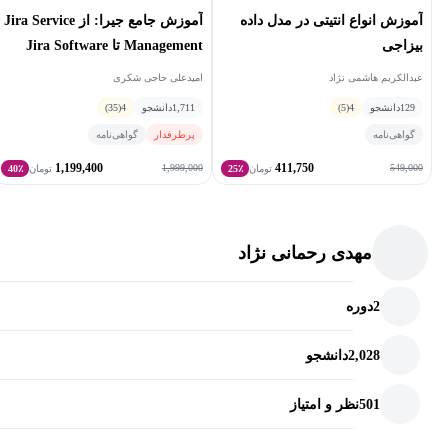
پوشش کامل درس اخلاق طبق کتاب رسمی CFA
آموزش انواع انتیتی در مدل داده
آموزش جامع جیرا: از Jira Service
دوبله حرفه‌ای با زبان خودمونی و قابل‌فهم
بیزاجی
Management تا Jira Software
مثال‌های متنوع و توضیح مفاهیم با تکیه بر درک، نه حفظیات
عبدالکریم هاشمی نژاد
امیدعلی حاجی شکری
تفکیک دقیق منابع (اصل از Udemy + تولید اختصاصی)
129
دانشجو
4
(5)
1,711
دانشجو
4
(35)
تست‌های متعدد (بیش از ۳۴۰ تست سه‌گزینه‌ای) در قالب کوئیز،
گواهی‌نامه
پرطرفدار
گواهی‌نامه
آزمون‌های پایان فصل و بانک تست
1,199,400
411,750
1,999,000
549,000
تومان
25٪
تومان
40٪
مناسب برای مرور، یادگیری عمیق و آمادگی آزمون
اگه دنبال یه دوره‌ی باکیفیت، منظم و کاملاً فارسی برای تسلط روی
مهدی رحمانی نژاد
Ethics هستی، این دوره مخصوص خودته.
2
دوره
2,028
دانشجو
501
نظر و امتیاز