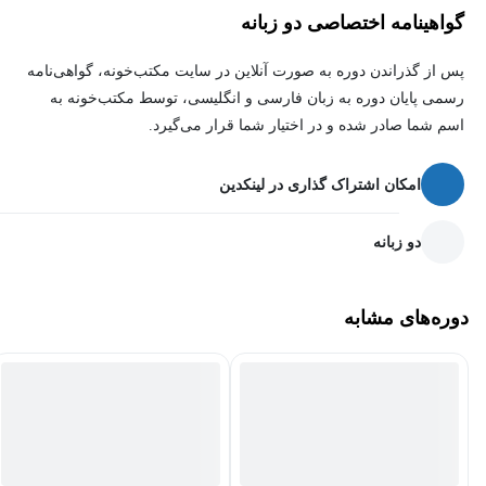
پایین هر ویدیو مشخص شده:
گواهینامه اختصاصی دو زبانه
پس از گذراندن دوره به صورت آنلاین در سایت مکتب‌خونه، گواهی‌نامه
🎙 اگر نوشته شده "Voice adapted and dubbed by ..." یعنی ویدیو اصلی
رسمی پایان دوره به زبان فارسی و انگلیسی، توسط مکتب‌خونه به
از Udemy بوده و فقط دوبله و سینک صدا انجام شده.
اسم شما صادر شده و در اختیار شما قرار می‌گیرد.
🎬 اگر نوشته شده "A production by ..." یعنی اون ویدیو کاملاً توسط
خودم تولید و آماده‌سازی شده.
امکان اشتراک گذاری در لینکدین
دو زبانه
🎯 این دوره برای کی خوبه؟
افرادی که قصد شرکت در آزمون CFA سطح یک رو دارن
کسایی که دوست دارن مفاهیم Ethics رو با زبان ساده و درک عمیق یاد
دوره‌های مشابه
بگیرن، نه صرفاً حفظ کنن
افرادی که دنبال یک منبع دوبله‌شده، باکیفیت و کاربردی به زبان فارسی
هستن
📌 مزایای دوره: