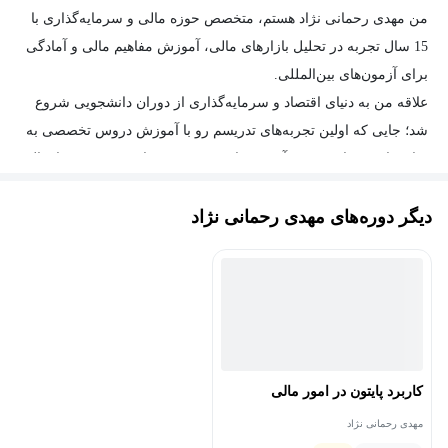
من مهدی رحمانی نژاد هستم، متخصص حوزه مالی و سرمایه‌گذاری با
15 سال تجربه در تحلیل بازارهای مالی، آموزش مفاهیم مالی و آمادگی
برای آزمون‌های بین‌المللی
.
علاقه من به دنیای اقتصاد و سرمایه‌گذاری از دوران دانشجویی شروع
شد؛ جایی که اولین تجربه‌های تدریسم رو با آموزش دروس تخصصی به
سایر دانشجوها به دست آوردم و از همون موقع عاشق تدریس و انتقال
مفاهیم شدم
.
دیگر دوره‌های مهدی رحمانی نژاد
در کنار تحصیلات دانشگاهی در مقطع کارشناسی ارشد و سال‌ها
مطالعه‌ی تخصصی، با فعالیت مداوم در حوزه بورس، فارکس، کریپتو و
به طور ویژه تولید محتوای آموزشی، سعی کردم دانشم رو همیشه
به‌روز نگه دارم
.
تجربه‌ی تدریس از طریق تولید محتوای آموزشی، بهم کمک کرده که
مفاهیم پیچیده مالی رو به زبانی ساده، روان و کاربردی به مخاطب
منتقل کنم؛ چیزی که همیشه بازخوردهای خیلی خوبی ازش گرفتم
.
کاربرد پایتون در امور مالی
تخصص اصلی من، ارائه‌ی مفاهیم فنی به روشی کاملاً ساده، قابل‌فهم
مهدی رحمانی نژاد
و کاربردیه؛ به همین دلیل دوره‌هایی که ارائه می‌کنم با استقبال گسترده