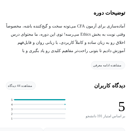
توضیحات دوره
آماده‌سازی برای آزمون CFA می‌تونه سخت و گیج‌کننده باشه، مخصوصاً
وقتی نوبت به بخش Ethics می‌رسه! توی این دوره، ما محتوای درس
اخلاق رو به زبان ساده و کاملاً کاربردی، با زبانی روان و قابل‌فهم
آموزش دادیم تا بتونی راحت‌تر مفاهیم کلیدی رو یاد بگیری و با
اعتمادبه‌نفس سر جلسه امتحان حاضر شی.
مشاهده ادامه معرفی
این دوره شامل ۶۳ ویدیوی آموزشیه که هم درس‌نامه‌ها و هم مثال‌های
بیشتر رو پوشش می‌ده. همه‌ی مطالب طبق آخرین محتوای رسمی
دیدگاه کاربران
مشاهده 44 دیدگاه
مؤسسه CFA تدریس شدن و مناسب کسانیه که می‌خوان هم یاد بگیرن،
هم نمره بالا بگیرن. همچنین، علاوه بر مثال‌های متعدد حل‌شده در
5
5
4
ویدیوها، بیش از ۳۴۰ تست شبیه‌سازی‌شده در قالب کوئیز، آزمون‌های
3
2
پایان فصل و بانک تست در این مجموعه وجود داره تا بتونی به بهترین
بر اساس امتیاز 191 دانشجو
1
شکل ممکن خودت رو برای آزمون آماده کنی.