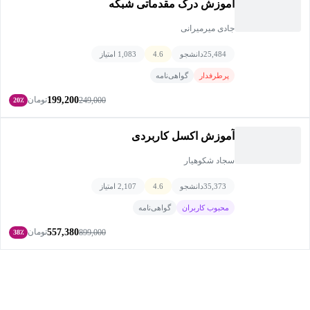
آموزش درک مقدماتی شبکه
جادی میرمیرانی
25,484
دانشجو
4.6
1,083 امتیاز
پرطرفدار
گواهی‌نامه
199,200
تومان
249,000
20٪
آموزش اکسل کاربردی
سجاد شکوهیار
35,373
دانشجو
4.6
2,107 امتیاز
محبوب کاربران
گواهی‌نامه
557,380
تومان
899,000
38٪