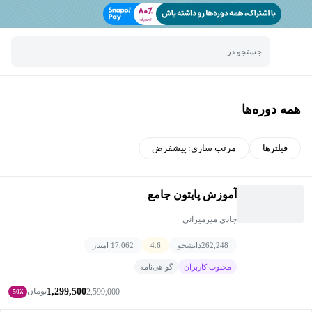
جستجو در
همه دوره‌ها
فیلترها
مرتب سازی:
پیشفرض
آموزش پایتون جامع
جادی میرمیرانی
262,248
دانشجو
4.6
17,062 امتیاز
محبوب کاربران
گواهی‌نامه
1,299,500
تومان
2,599,000
50٪