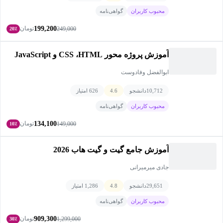
محبوب کاربران
گواهی‌نامه
199,200
تومان
249,000
20٪
آموزش پروژه محور CSS ،HTML و JavaScript
ابوالفضل وفادوست
10,712
دانشجو
4.6
626 امتیاز
محبوب کاربران
گواهی‌نامه
134,100
تومان
149,000
10٪
آموزش جامع گیت و گیت هاب 2026
جادی میرمیرانی
29,651
دانشجو
4.8
1,286 امتیاز
محبوب کاربران
گواهی‌نامه
909,300
تومان
1,299,000
30٪