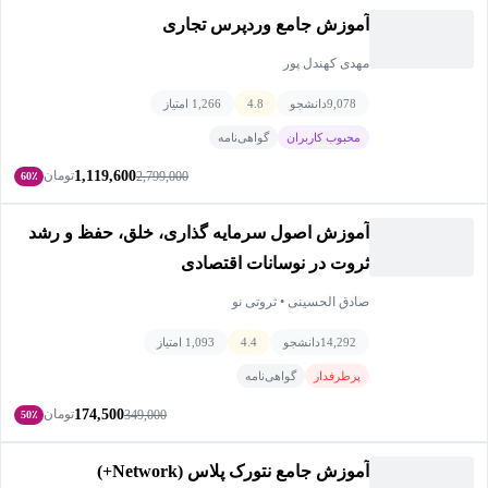
آموزش جامع وردپرس تجاری
مهدی کهندل پور
9,078
دانشجو
4.8
1,266 امتیاز
محبوب کاربران
گواهی‌نامه
1,119,600
تومان
2,799,000
60٪
آموزش اصول سرمايه گذاری، خلق، حفظ و رشد
ثروت در نوسانات اقتصادی
صادق الحسینی • ثروتی نو
14,292
دانشجو
4.4
1,093 امتیاز
پرطرفدار
گواهی‌نامه
174,500
تومان
349,000
50٪
آموزش جامع نتورک پلاس (Network+)