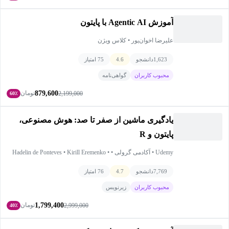
آموزش Agentic AI با پایتون
علیرضا اخوان‌پور • کلاس ویژن
1,623
دانشجو
4.6
75 امتیاز
محبوب کاربران
گواهی‌نامه
879,600
تومان
2,199,000
60٪
یادگیری ماشین از صفر تا صد: هوش مصنوعی،
پایتون و R
Udemy • آکادمی گرولی • Hadelin de Ponteves • Kirill Eremenko •
SuperDataScience Team • Ligency Team
7,769
دانشجو
4.7
76 امتیاز
محبوب کاربران
زیرنویس
1,799,400
تومان
2,999,000
40٪