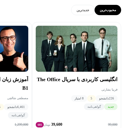
محبوب‌ترین
جدید‌ترین
انگلیسی کاربردی با سریال The Office
آموزش زبان 
B1
فریبا بشارتی
مصطفی شالچی
226
دانشجو
5
8 امتیاز
جدید
گواهی‌نامه
6,461
دانشجو
5
گواهی‌نامه
39,600
1,299,000
99,000
تومان
60٪