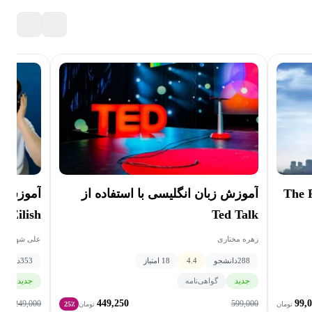
یلم The Pursuit
آموزش زبان انگلیسی با استفاده از
ie Eilish
Ted Talk
زهره مختاری
علی شهبازی ی
288
دانشجو
4.4
18 امتیاز
353
دانشجو
جدید
گواهی‌نامه
جدید
گ
449,250
99,
249,000
599,000
تومان
تومان
25٪