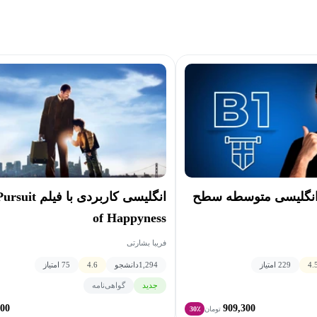
انگلیسی متوسطه سطح
انگلیسی کاربردی با ف
of Happyness
فریبا بشارتی
4.
229 امتیاز
1,294
دانشجو
4.6
75 امتیاز
جدید
گواهی‌نامه
000
909,300
تومان
30٪